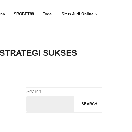
ino
SBOBET88
Togel
Situs Judi Online
 STRATEGI SUKSES
Search
SEARCH