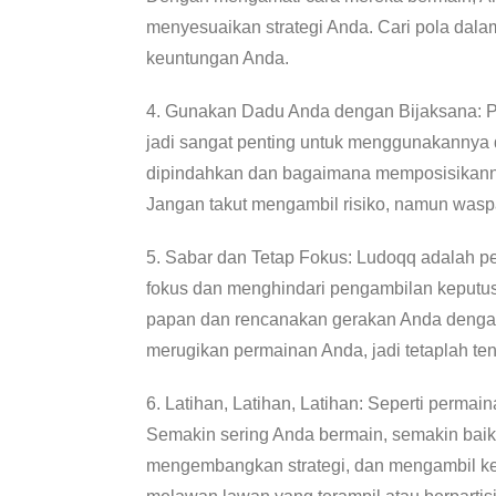
menyesuaikan strategi Anda. Cari pola dala
keuntungan Anda.
4. Gunakan Dadu Anda dengan Bijaksana: 
jadi sangat penting untuk menggunakannya d
dipindahkan dan bagaimana memposisikann
Jangan takut mengambil risiko, namun wasp
5. Sabar dan Tetap Fokus: Ludoqq adalah per
fokus dan menghindari pengambilan keputus
papan dan rencanakan gerakan Anda dengan 
merugikan permainan Anda, jadi tetaplah te
6. Latihan, Latihan, Latihan: Seperti perm
Semakin sering Anda bermain, semakin baik
mengembangkan strategi, dan mengambil ke