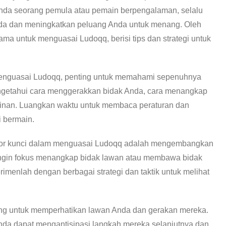
nda seorang pemula atau pemain berpengalaman, selalu
da dan meningkatkan peluang Anda untuk menang. Oleh
ma untuk menguasai Ludoqq, berisi tips dan strategi untuk
menguasai Ludoqq, penting untuk memahami sepenuhnya
ngetahui cara menggerakkan bidak Anda, cara menangkap
inan. Luangkan waktu untuk membaca peraturan dan
 bermain.
ktor kunci dalam menguasai Ludoqq adalah mengembangkan
 ingin fokus menangkap bidak lawan atau membawa bidak
erimenlah dengan berbagai strategi dan taktik untuk melihat
ing untuk memperhatikan lawan Anda dan gerakan mereka.
da dapat mengantisipasi langkah mereka selanjutnya dan