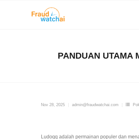
Skip
to
content
PANDUAN UTAMA M
Nov 28, 2025
admin@fraudwatchai.com
Po
Ludoqq adalah permainan populer dan menari