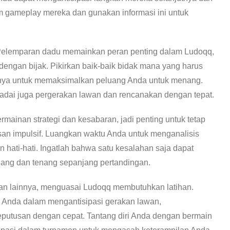
m gameplay mereka dan gunakan informasi ini untuk
Pelemparan dadu memainkan peran penting dalam Ludoqq,
engan bijak. Pikirkan baik-baik bidak mana yang harus
ya untuk memaksimalkan peluang Anda untuk menang.
adai juga pergerakan lawan dan rencanakan dengan tepat.
mainan strategi dan kesabaran, jadi penting untuk tetap
an impulsif. Luangkan waktu Anda untuk menganalisis
hati-hati. Ingatlah bahwa satu kesalahan saja dapat
nang dan tenang sepanjang pertandingan.
ainan lainnya, menguasai Ludoqq membutuhkan latihan.
 Anda dalam mengantisipasi gerakan lawan,
putusan dengan cepat. Tantang diri Anda dengan bermain