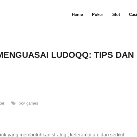
Home
Poker
Slot
Cas
ENGUASAI LUDOQQ: TIPS DAN
ker
pkv games
k yang membutuhkan strategi, keterampilan, dan sedikit