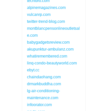
techibro.com
alpinemagazines.com
vulcanrp.com
twitter-trend-blog.com
montblancpensonlineoutletsal
e.com
babygadgetsreview.com
akupunktur-ambulanz.com
whatiremembered.com
linq-condo-beautyworld.com
ebyt.cc
chaindaohang.com
drmarkbuddha.com
lg-air-conditioning-
maintenance.com
infoorator.com