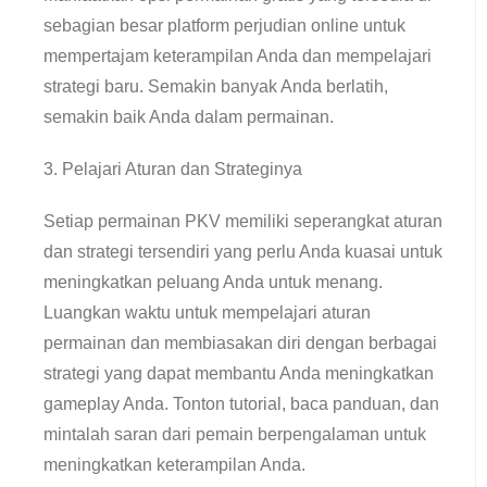
sebagian besar platform perjudian online untuk
mempertajam keterampilan Anda dan mempelajari
strategi baru. Semakin banyak Anda berlatih,
semakin baik Anda dalam permainan.
3. Pelajari Aturan dan Strateginya
Setiap permainan PKV memiliki seperangkat aturan
dan strategi tersendiri yang perlu Anda kuasai untuk
meningkatkan peluang Anda untuk menang.
Luangkan waktu untuk mempelajari aturan
permainan dan membiasakan diri dengan berbagai
strategi yang dapat membantu Anda meningkatkan
gameplay Anda. Tonton tutorial, baca panduan, dan
mintalah saran dari pemain berpengalaman untuk
meningkatkan keterampilan Anda.