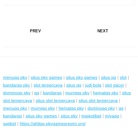
PREV
NEXT
menuqq pkv
|
situs pkv games
|
situs pkv games
|
situs qq
|
slot
|
bandarqq pkv
|
slot terpercaya
|
situs qq
|
judi bola
|
slot gacor
|
dominoqq pkv
|
qq
|
bandarqq
|
murniqq pkv
|
hematqq pkv
|
situs
slot terpercaya
|
situs slot terpercaya
|
situs slot terpercaya
|
menuqq pkv
|
murniqq pkv
|
hematqq pkv
|
dominoqq pkv
|
qq
|
bandarqq
|
situs pkv games
|
situs pkv
|
majestibet
|
miyaqq
|
gajibet
|
https://ahliqq.pkvgamesresmi.org/