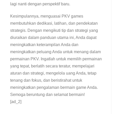
lagi nanti dengan perspektif baru.
Kesimpulannya, menguasai PKV games
membutuhkan dedikasi, latihan, dan pendekatan
strategis. Dengan mengikuti tip dan strategi yang
diuraikan dalam panduan utama ini, Anda dapat
meningkatkan keterampilan Anda dan
meningkatkan peluang Anda untuk menang dalam
permainan PKV. Ingatlah untuk memilih permainan
yang tepat, berlatih secara teratur, mempelajari
aturan dan strategi, mengelola uang Anda, tetap
tenang dan fokus, dan beristirahat untuk
meningkatkan pengalaman bermain game Anda.
Semoga beruntung dan selamat bermain!
[ad_2]