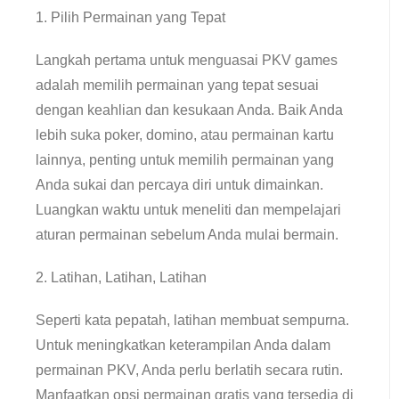
1. Pilih Permainan yang Tepat
Langkah pertama untuk menguasai PKV games
adalah memilih permainan yang tepat sesuai
dengan keahlian dan kesukaan Anda. Baik Anda
lebih suka poker, domino, atau permainan kartu
lainnya, penting untuk memilih permainan yang
Anda sukai dan percaya diri untuk dimainkan.
Luangkan waktu untuk meneliti dan mempelajari
aturan permainan sebelum Anda mulai bermain.
2. Latihan, Latihan, Latihan
Seperti kata pepatah, latihan membuat sempurna.
Untuk meningkatkan keterampilan Anda dalam
permainan PKV, Anda perlu berlatih secara rutin.
Manfaatkan opsi permainan gratis yang tersedia di