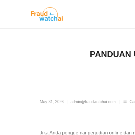
Skip
to
content
PANDUAN 
May 31, 2026
admin@fraudwatchai.com
Ca
Jika Anda penggemar perjudian online dan 