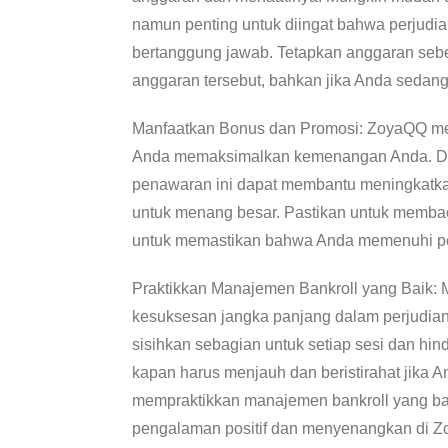
namun penting untuk diingat bahwa perjudia
bertanggung jawab. Tetapkan anggaran sebe
anggaran tersebut, bahkan jika Anda sedan
Manfaatkan Bonus dan Promosi: ZoyaQQ me
Anda memaksimalkan kemenangan Anda. Dar
penawaran ini dapat membantu meningkatk
untuk menang besar. Pastikan untuk membac
untuk memastikan bahwa Anda memenuhi p
Praktikkan Manajemen Bankroll yang Baik: M
kesuksesan jangka panjang dalam perjudian
sisihkan sebagian untuk setiap sesi dan hin
kapan harus menjauh dan beristirahat jika
mempraktikkan manajemen bankroll yang b
pengalaman positif dan menyenangkan di 