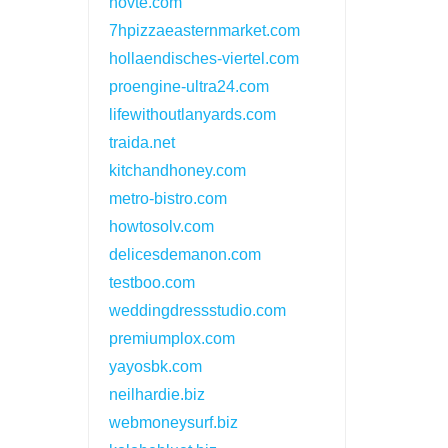
novte.com
7hpizzaeasternmarket.com
hollaendisches-viertel.com
proengine-ultra24.com
lifewithoutlanyards.com
traida.net
kitchandhoney.com
metro-bistro.com
howtosolv.com
delicesdemanon.com
testboo.com
weddingdressstudio.com
premiumplox.com
yayosbk.com
neilhardie.biz
webmoneysurf.biz