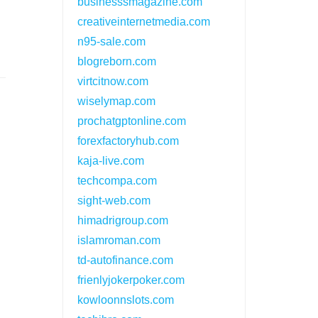
businesssmagazine.com
creativeinternetmedia.com
n95-sale.com
blogreborn.com
virtcitnow.com
wiselymap.com
prochatgptonline.com
forexfactoryhub.com
kaja-live.com
techcompa.com
sight-web.com
himadrigroup.com
islamroman.com
td-autofinance.com
frienlyjokerpoker.com
kowloonnslots.com