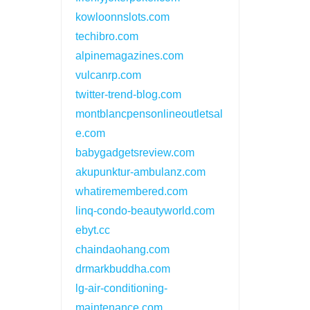
kowloonnslots.com
techibro.com
alpinemagazines.com
vulcanrp.com
twitter-trend-blog.com
montblancpensonlineoutletsal
e.com
babygadgetsreview.com
akupunktur-ambulanz.com
whatiremembered.com
linq-condo-beautyworld.com
ebyt.cc
chaindaohang.com
drmarkbuddha.com
lg-air-conditioning-
maintenance.com