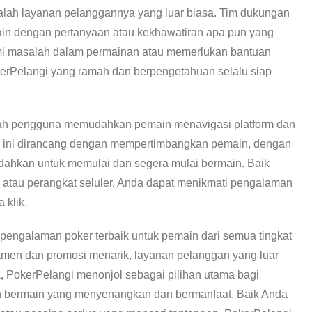
dalah layanan pelanggannya yang luar biasa. Tim dukungan
ain dengan pertanyaan atau kekhawatiran apa pun yang
mi masalah dalam permainan atau memerlukan bantuan
kerPelangi yang ramah dan berpengetahuan selalu siap
mah pengguna memudahkan pemain menavigasi platform dan
s ini dirancang dengan mempertimbangkan pemain, dengan
emudahkan untuk memulai dan segera mulai bermain. Baik
atau perangkat seluler, Anda dapat menikmati pengalaman
 klik.
engalaman poker terbaik untuk pemain dari semua tingkat
men dan promosi menarik, layanan pelanggan yang luar
 PokerPelangi menonjol sebagai pilihan utama bagi
 bermain yang menyenangkan dan bermanfaat. Baik Anda