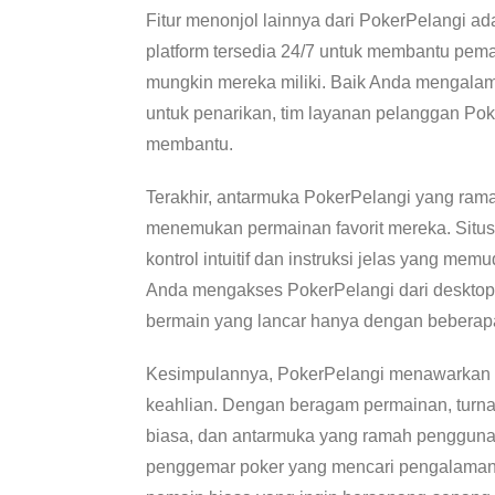
Fitur menonjol lainnya dari PokerPelangi a
platform tersedia 24/7 untuk membantu pem
mungkin mereka miliki. Baik Anda mengala
untuk penarikan, tim layanan pelanggan Po
membantu.
Terakhir, antarmuka PokerPelangi yang ra
menemukan permainan favorit mereka. Situ
kontrol intuitif dan instruksi jelas yang m
Anda mengakses PokerPelangi dari desktop 
bermain yang lancar hanya dengan beberapa
Kesimpulannya, PokerPelangi menawarkan p
keahlian. Dengan beragam permainan, turna
biasa, dan antarmuka yang ramah pengguna,
penggemar poker yang mencari pengalaman