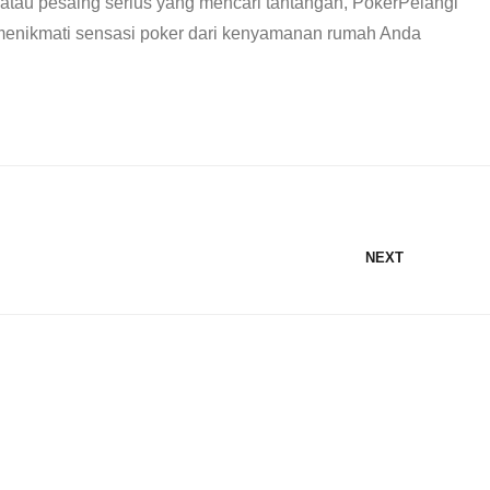
atau pesaing serius yang mencari tantangan, PokerPelangi
menikmati sensasi poker dari kenyamanan rumah Anda
NEXT