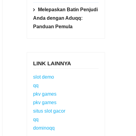
Melepaskan Batin Penjudi
Anda dengan Aduqq:
Panduan Pemula
LINK LAINNYA
slot demo
qq
pkv games
pkv games
situs slot gacor
qq
dominoqq