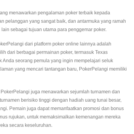
 yang menawarkan pengalaman poker terbaik kepada
n pelanggan yang sangat baik, dan antarmuka yang ramah
 lain sebagai tujuan utama para penggemar poker.
erPelangi dari platform poker online lainnya adalah
h dari berbagai permainan poker, termasuk Texas
k Anda seorang pemula yang ingin mempelajari seluk
alaman yang mencari tantangan baru, PokerPelangi memiliki
, PokerPelangi juga menawarkan sejumlah turnamen dan
 turnamen berisiko tinggi dengan hadiah uang tunai besar,
elangi. Pemain juga dapat memanfaatkan promosi dan bonus
 bonus rujukan, untuk memaksimalkan kemenangan mereka
eka secara keseluruhan.