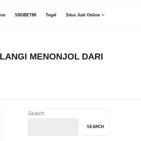
ino
SBOBET88
Togel
Situs Judi Online
LANGI MENONJOL DARI
Search
SEARCH