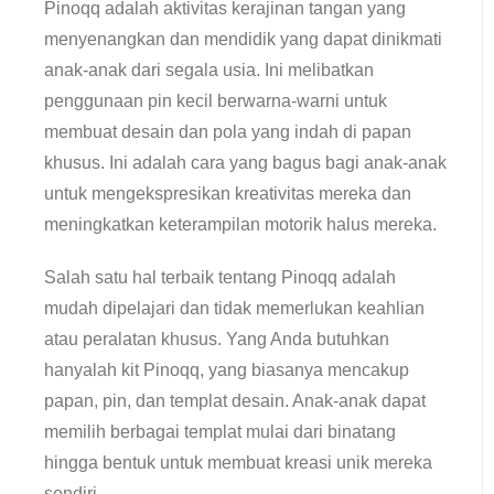
Pinoqq adalah aktivitas kerajinan tangan yang
menyenangkan dan mendidik yang dapat dinikmati
anak-anak dari segala usia. Ini melibatkan
penggunaan pin kecil berwarna-warni untuk
membuat desain dan pola yang indah di papan
khusus. Ini adalah cara yang bagus bagi anak-anak
untuk mengekspresikan kreativitas mereka dan
meningkatkan keterampilan motorik halus mereka.
Salah satu hal terbaik tentang Pinoqq adalah
mudah dipelajari dan tidak memerlukan keahlian
atau peralatan khusus. Yang Anda butuhkan
hanyalah kit Pinoqq, yang biasanya mencakup
papan, pin, dan templat desain. Anak-anak dapat
memilih berbagai templat mulai dari binatang
hingga bentuk untuk membuat kreasi unik mereka
sendiri.