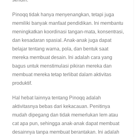
Pinoqq tidak hanya menyenangkan, tetapi juga
memiliki banyak manfaat pendidikan. Ini membantu
meningkatkan koordinasi tangan-mata, konsentrasi,
dan kesadaran spasial. Anak-anak juga dapat
belajar tentang warna, pola, dan bentuk saat
mereka membuat desain. Ini adalah cara yang
bagus untuk menstimulasi pikiran mereka dan
membuat mereka tetap terlibat dalam aktivitas
produktif.
Hal hebat lainnya tentang Pinoqq adalah
aktivitasnya bebas dari kekacauan. Penitinya
mudah dipegang dan tidak memerlukan lem atau
cat apa pun, sehingga anak-anak dapat membuat
desainnya tanpa membuat berantakan. Ini adalah