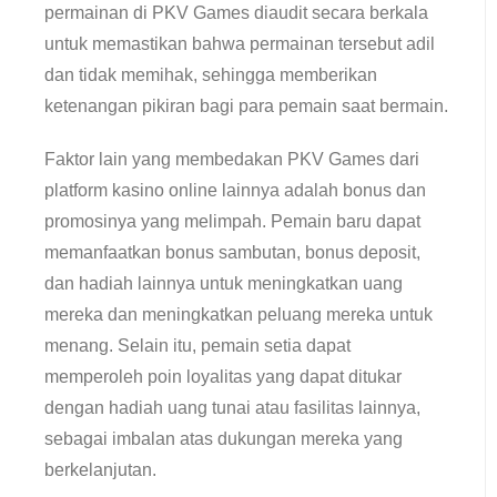
permainan di PKV Games diaudit secara berkala
untuk memastikan bahwa permainan tersebut adil
dan tidak memihak, sehingga memberikan
ketenangan pikiran bagi para pemain saat bermain.
Faktor lain yang membedakan PKV Games dari
platform kasino online lainnya adalah bonus dan
promosinya yang melimpah. Pemain baru dapat
memanfaatkan bonus sambutan, bonus deposit,
dan hadiah lainnya untuk meningkatkan uang
mereka dan meningkatkan peluang mereka untuk
menang. Selain itu, pemain setia dapat
memperoleh poin loyalitas yang dapat ditukar
dengan hadiah uang tunai atau fasilitas lainnya,
sebagai imbalan atas dukungan mereka yang
berkelanjutan.