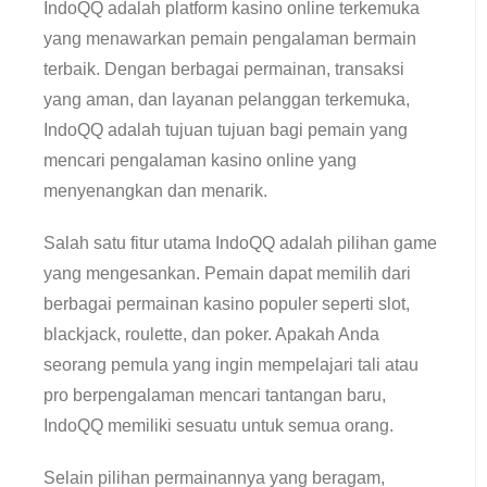
IndoQQ adalah platform kasino online terkemuka
yang menawarkan pemain pengalaman bermain
terbaik. Dengan berbagai permainan, transaksi
yang aman, dan layanan pelanggan terkemuka,
IndoQQ adalah tujuan tujuan bagi pemain yang
mencari pengalaman kasino online yang
menyenangkan dan menarik.
Salah satu fitur utama IndoQQ adalah pilihan game
yang mengesankan. Pemain dapat memilih dari
berbagai permainan kasino populer seperti slot,
blackjack, roulette, dan poker. Apakah Anda
seorang pemula yang ingin mempelajari tali atau
pro berpengalaman mencari tantangan baru,
IndoQQ memiliki sesuatu untuk semua orang.
Selain pilihan permainannya yang beragam,