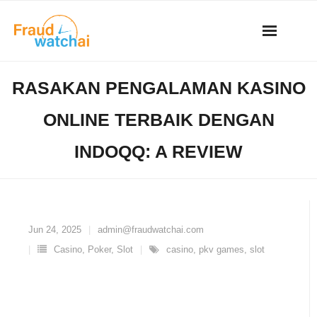
Skip
to
content
RASAKAN PENGALAMAN KASINO
ONLINE TERBAIK DENGAN
INDOQQ: A REVIEW
Jun 24, 2025
admin@fraudwatchai.com
Casino
,
Poker
,
Slot
casino
,
pkv games
,
slot