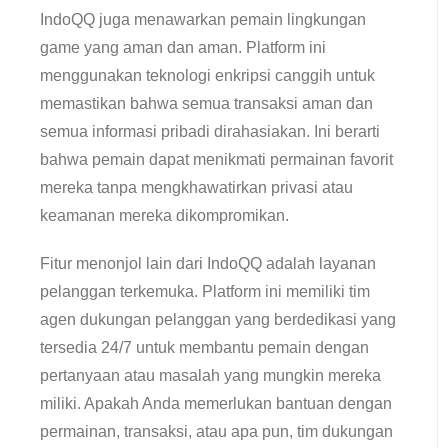
IndoQQ juga menawarkan pemain lingkungan
game yang aman dan aman. Platform ini
menggunakan teknologi enkripsi canggih untuk
memastikan bahwa semua transaksi aman dan
semua informasi pribadi dirahasiakan. Ini berarti
bahwa pemain dapat menikmati permainan favorit
mereka tanpa mengkhawatirkan privasi atau
keamanan mereka dikompromikan.
Fitur menonjol lain dari IndoQQ adalah layanan
pelanggan terkemuka. Platform ini memiliki tim
agen dukungan pelanggan yang berdedikasi yang
tersedia 24/7 untuk membantu pemain dengan
pertanyaan atau masalah yang mungkin mereka
miliki. Apakah Anda memerlukan bantuan dengan
permainan, transaksi, atau apa pun, tim dukungan