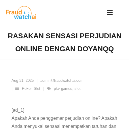
Skip
to
content
RASAKAN SENSASI PERJUDIAN
ONLINE DENGAN DOYANQQ
Aug 31, 2025
admin@fraudwatchai.com
Poker
,
Slot
pkv games
,
slot
[ad_1]
Apakah Anda penggemar perjudian online? Apakah
Anda menyukai sensasi menempatkan taruhan dan