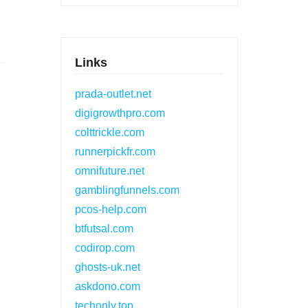
Links
prada-outlet.net
digigrowthpro.com
colttrickle.com
runnerpickfr.com
omnifuture.net
gamblingfunnels.com
pcos-help.com
btfutsal.com
codirop.com
ghosts-uk.net
askdono.com
techonly.top