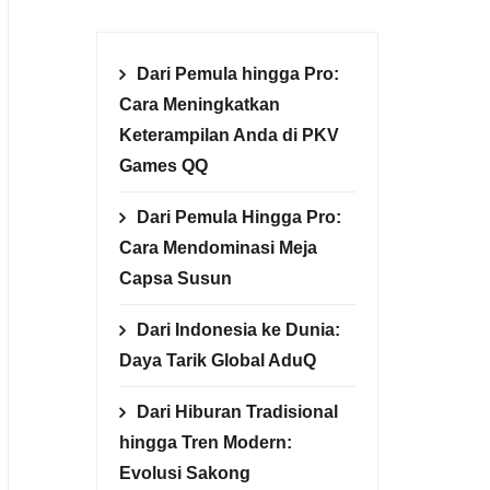
Dari Pemula hingga Pro:
Cara Meningkatkan
Keterampilan Anda di PKV
Games QQ
Dari Pemula Hingga Pro:
Cara Mendominasi Meja
Capsa Susun
Dari Indonesia ke Dunia:
Daya Tarik Global AduQ
Dari Hiburan Tradisional
hingga Tren Modern:
Evolusi Sakong