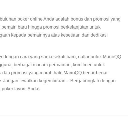
ebutuhan poker online Anda adalah bonus dan promosi yang
k pemain baru hingga promosi berkelanjutan untuk
gaan kepada pemainnya atas kesetiaan dan dedikasi
er dengan cara yang sama sekali baru, daftar untuk MarioQQ
ngguna, berbagai macam permainan, komitmen untuk
 dan promosi yang murah hati, MarioQQ benar-benar
e. Jangan lewatkan kegembiraan – Bergabunglah dengan
poker favorit Anda!