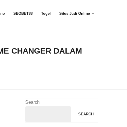
ino
SBOBET88
Togel
Situs Judi Online
AME CHANGER DALAM
Search
SEARCH