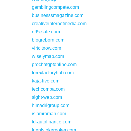
gamblingcompete.com
businesssmagazine.com
creativeinternetmedia.com
n95-sale.com
blogreborn.com
virtcitnow.com
wiselymap.com
prochatgptonline.com
forexfactoryhub.com
kaja-live.com
techcompa.com
sight-web.com
himadrigroup.com
islamroman.com
td-autofinance.com
frienlyjokerpoker.com