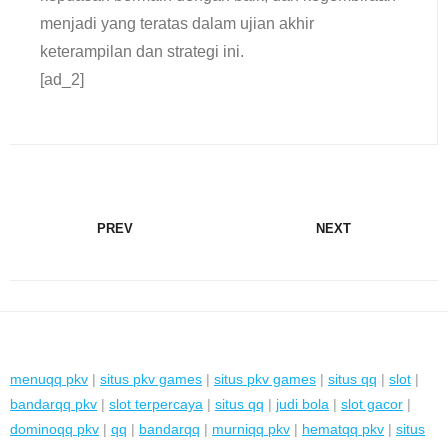
menjadi yang teratas dalam ujian akhir
keterampilan dan strategi ini.
[ad_2]
PREV
NEXT
menuqq pkv
|
situs pkv games
|
situs pkv games
|
situs qq
|
slot
|
bandarqq pkv
|
slot terpercaya
|
situs qq
|
judi bola
|
slot gacor
|
dominoqq pkv
|
qq
|
bandarqq
|
murniqq pkv
|
hematqq pkv
|
situs