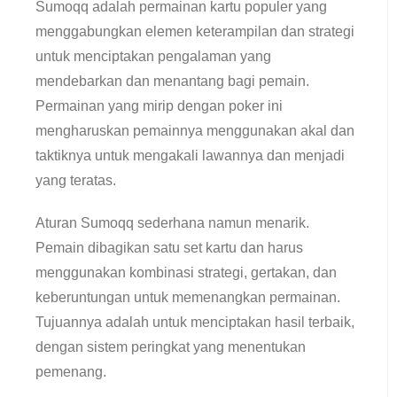
Sumoqq adalah permainan kartu populer yang
menggabungkan elemen keterampilan dan strategi
untuk menciptakan pengalaman yang
mendebarkan dan menantang bagi pemain.
Permainan yang mirip dengan poker ini
mengharuskan pemainnya menggunakan akal dan
taktiknya untuk mengakali lawannya dan menjadi
yang teratas.
Aturan Sumoqq sederhana namun menarik.
Pemain dibagikan satu set kartu dan harus
menggunakan kombinasi strategi, gertakan, dan
keberuntungan untuk memenangkan permainan.
Tujuannya adalah untuk menciptakan hasil terbaik,
dengan sistem peringkat yang menentukan
pemenang.