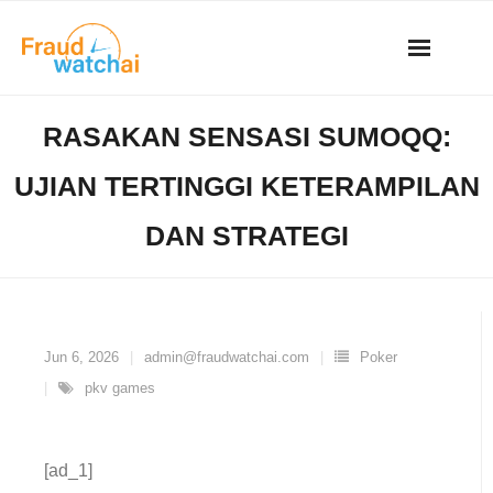
Skip
to
content
RASAKAN SENSASI SUMOQQ:
UJIAN TERTINGGI KETERAMPILAN
DAN STRATEGI
Jun 6, 2026
admin@fraudwatchai.com
Poker
pkv games
[ad_1]