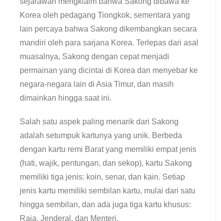
sejarawan mengklaim bahwa Sakong dibawa ke
Korea oleh pedagang Tiongkok, sementara yang
lain percaya bahwa Sakong dikembangkan secara
mandiri oleh para sarjana Korea. Terlepas dari asal
muasalnya, Sakong dengan cepat menjadi
permainan yang dicintai di Korea dan menyebar ke
negara-negara lain di Asia Timur, dan masih
dimainkan hingga saat ini.
Salah satu aspek paling menarik dari Sakong
adalah setumpuk kartunya yang unik. Berbeda
dengan kartu remi Barat yang memiliki empat jenis
(hati, wajik, pentungan, dan sekop), kartu Sakong
memiliki tiga jenis: koin, senar, dan kain. Setiap
jenis kartu memiliki sembilan kartu, mulai dari satu
hingga sembilan, dan ada juga tiga kartu khusus:
Raja, Jenderal, dan Menteri.