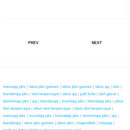
PREV
NEXT
menuqq pkv
|
situs pkv games
|
situs pkv games
|
situs qq
|
slot
|
bandarqq pkv
|
slot terpercaya
|
situs qq
|
judi bola
|
slot gacor
|
dominoqq pkv
|
qq
|
bandarqq
|
murniqq pkv
|
hematqq pkv
|
situs
slot terpercaya
|
situs slot terpercaya
|
situs slot terpercaya
|
menuqq pkv
|
murniqq pkv
|
hematqq pkv
|
dominoqq pkv
|
qq
|
bandarqq
|
situs pkv games
|
situs pkv
|
majestibet
|
miyaqq
|