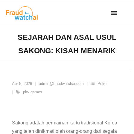
Skip
to
content
SEJARAH DAN ASAL USUL
SAKONG: KISAH MENARIK
Apr 8, 2026
admin@fraudwatchai.com
Poker
pkv games
Sakong adalah permainan kartu tradisional Korea
yang telah dinikmati oleh orang-orang dari segala