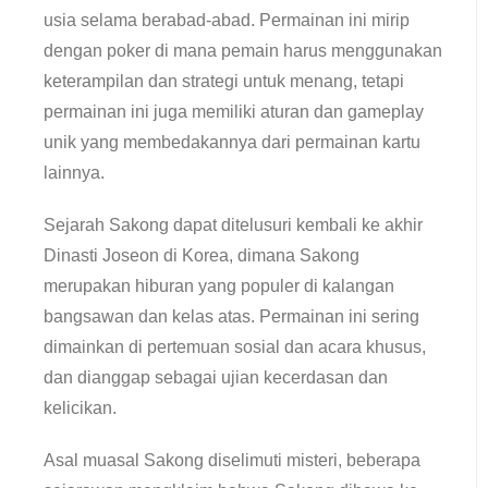
usia selama berabad-abad. Permainan ini mirip
dengan poker di mana pemain harus menggunakan
keterampilan dan strategi untuk menang, tetapi
permainan ini juga memiliki aturan dan gameplay
unik yang membedakannya dari permainan kartu
lainnya.
Sejarah Sakong dapat ditelusuri kembali ke akhir
Dinasti Joseon di Korea, dimana Sakong
merupakan hiburan yang populer di kalangan
bangsawan dan kelas atas. Permainan ini sering
dimainkan di pertemuan sosial dan acara khusus,
dan dianggap sebagai ujian kecerdasan dan
kelicikan.
Asal muasal Sakong diselimuti misteri, beberapa