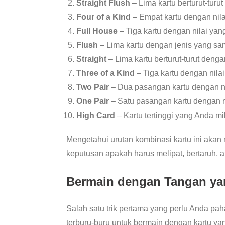
Straight Flush
– Lima kartu berturut-turu
Four of a Kind
– Empat kartu dengan nil
Full House
– Tiga kartu dengan nilai ya
Flush
– Lima kartu dengan jenis yang sa
Straight
– Lima kartu berturut-turut deng
Three of a Kind
– Tiga kartu dengan nila
Two Pair
– Dua pasangan kartu dengan n
One Pair
– Satu pasangan kartu dengan n
High Card
– Kartu tertinggi yang Anda mil
Mengetahui urutan kombinasi kartu ini ak
keputusan apakah harus melipat, bertaruh, 
Bermain dengan Tangan ya
Salah satu trik pertama yang perlu Anda p
terburu-buru untuk bermain dengan kartu ya