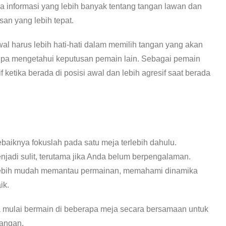
da informasi yang lebih banyak tentang tangan lawan dan
n yang lebih tepat.
al harus lebih hati-hati dalam memilih tangan yang akan
npa mengetahui keputusan pemain lain. Sebagai pemain
f ketika berada di posisi awal dan lebih agresif saat berada
baiknya fokuslah pada satu meja terlebih dahulu.
jadi sulit, terutama jika Anda belum berpengalaman.
 lebih mudah memantau permainan, memahami dinamika
ik.
sa mulai bermain di beberapa meja secara bersamaan untuk
angan.