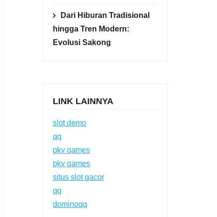
Dari Hiburan Tradisional
hingga Tren Modern:
Evolusi Sakong
LINK LAINNYA
slot demo
qq
pkv games
pkv games
situs slot gacor
qq
dominoqq