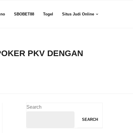
ino
SBOBET88
Togel
Situs Judi Online
 POKER PKV DENGAN
Search
SEARCH