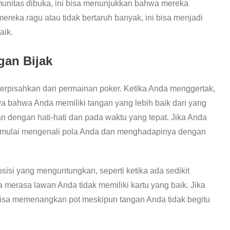
munitas dibuka, ini bisa menunjukkan bahwa mereka
mereka ragu atau tidak bertaruh banyak, ini bisa menjadi
aik.
gan Bijak
 terpisahkan dari permainan poker. Ketika Anda menggertak,
bahwa Anda memiliki tangan yang lebih baik dari yang
n dengan hati-hati dan pada waktu yang tepat. Jika Anda
an mulai mengenali pola Anda dan menghadapinya dengan
sisi yang menguntungkan, seperti ketika ada sedikit
a merasa lawan Anda tidak memiliki kartu yang baik. Jika
isa memenangkan pot meskipun tangan Anda tidak begitu