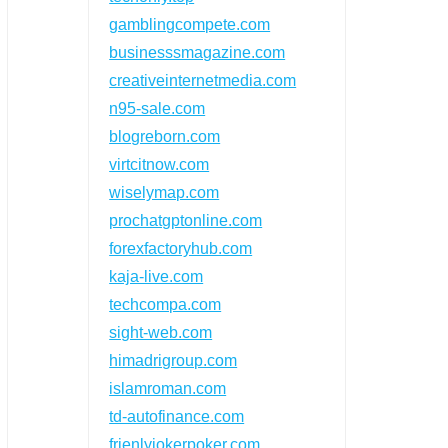
gamblingcompete.com
businesssmagazine.com
creativeinternetmedia.com
n95-sale.com
blogreborn.com
virtcitnow.com
wiselymap.com
prochatgptonline.com
forexfactoryhub.com
kaja-live.com
techcompa.com
sight-web.com
himadrigroup.com
islamroman.com
td-autofinance.com
frienlyjokerpoker.com