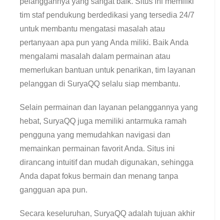
pelanggannya yang sangat baik. Situs ini memiliki
tim staf pendukung berdedikasi yang tersedia 24/7
untuk membantu mengatasi masalah atau
pertanyaan apa pun yang Anda miliki. Baik Anda
mengalami masalah dalam permainan atau
memerlukan bantuan untuk penarikan, tim layanan
pelanggan di SuryaQQ selalu siap membantu.
Selain permainan dan layanan pelanggannya yang
hebat, SuryaQQ juga memiliki antarmuka ramah
pengguna yang memudahkan navigasi dan
memainkan permainan favorit Anda. Situs ini
dirancang intuitif dan mudah digunakan, sehingga
Anda dapat fokus bermain dan menang tanpa
gangguan apa pun.
Secara keseluruhan, SuryaQQ adalah tujuan akhir