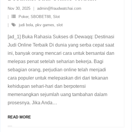
Nov 30, 2025
admin@fraudwatchai.com
Poker
,
SBOBET88
,
Slot
judi bola
,
pkv games
,
slot
[ad_1] Buka Rahasia Sukses di Dewaqq: Destinasi
Judi Online Terbaik Di dunia yang serba cepat saat
ini, banyak orang mencari cara untuk bersantai dan
melepas penat setelah seharian bekerja. Bagi
sebagian orang, perjudian online telah menjadi
cara populer untuk melepaskan diri dari tekanan
kehidupan sehari-hari dan berpotensi
memenangkan sejumlah uang tambahan dalam
prosesnya. Jika Anda
…
READ MORE