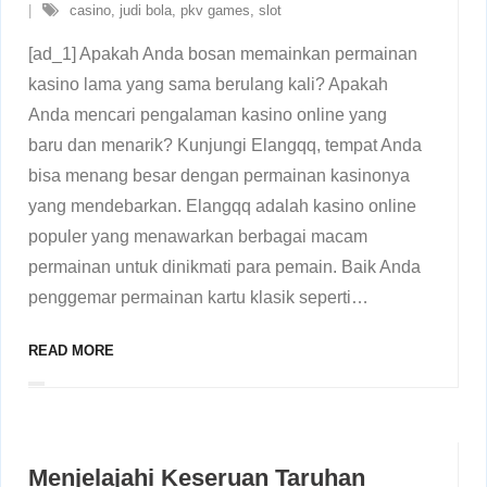
casino
,
judi bola
,
pkv games
,
slot
[ad_1] Apakah Anda bosan memainkan permainan
kasino lama yang sama berulang kali? Apakah
Anda mencari pengalaman kasino online yang
baru dan menarik? Kunjungi Elangqq, tempat Anda
bisa menang besar dengan permainan kasinonya
yang mendebarkan. Elangqq adalah kasino online
populer yang menawarkan berbagai macam
permainan untuk dinikmati para pemain. Baik Anda
penggemar permainan kartu klasik seperti
…
READ MORE
Menjelajahi Keseruan Taruhan