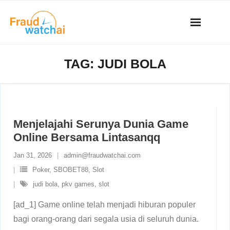
Skip
to
content
TAG:
JUDI BOLA
Menjelajahi Serunya Dunia Game
Online Bersama Lintasanqq
Jan 31, 2026
admin@fraudwatchai.com
Poker
,
SBOBET88
,
Slot
judi bola
,
pkv games
,
slot
[ad_1] Game online telah menjadi hiburan populer
bagi orang-orang dari segala usia di seluruh dunia.