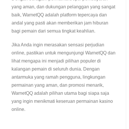
yang aman, dan dukungan pelanggan yang sangat
baik, WarnetQQ adalah platform tepercaya dan
andal yang pasti akan memberikan jam hiburan
bagi pemain dari semua tingkat keahlian.
Jika Anda ingin merasakan sensasi perjudian
online, pastikan untuk mengunjungi WarnetQQ dan
lihat mengapa ini menjadi pilihan populer di
kalangan pemain di seluruh dunia. Dengan
antarmuka yang ramah pengguna, lingkungan
permainan yang aman, dan promosi menarik,
WarnetQQ adalah pilihan utama bagi siapa saja
yang ingin menikmati keseruan permainan kasino
online.