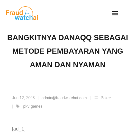
Skip
to
content
BANGKITNYA DANAQQ SEBAGAI
METODE PEMBAYARAN YANG
AMAN DAN NYAMAN
Jun 12, 2026
admin@fraudwatchai.com
Poker
pkv games
[ad_1]