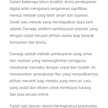
Dalam beberapa tahun terakhir, dunia pembayaran
digital telah mengalami pergeseran signifikan
menuju metode yang lebih aman dan nyaman.
Salah satu metode yang mendapatkan daya tarik
adalah Danaqq, platform pembayaran populer yang
dengan cepat menjadi pilihan utama bagi banyak
konsumen dan bisnis.
Danaqq adalah metode pembayaran yang aman
dan nyaman yang memungkinkan pengguna
melakukan transaksi dengan cepat dan mudah. Ini
menawarkan serangkaian fitur yang menjadikannya
pilihan menarik bagi mereka yang mencari cara
yang andal dan efisien untuk membayar barang
dan jasa secara online.
Salah satu alasan utama meningkatnya popularitas