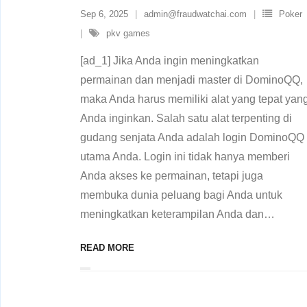
Sep 6, 2025
admin@fraudwatchai.com
Poker
pkv games
[ad_1] Jika Anda ingin meningkatkan
permainan dan menjadi master di DominoQQ,
maka Anda harus memiliki alat yang tepat yan
Anda inginkan. Salah satu alat terpenting di
gudang senjata Anda adalah login DominoQQ
utama Anda. Login ini tidak hanya memberi
Anda akses ke permainan, tetapi juga
membuka dunia peluang bagi Anda untuk
meningkatkan keterampilan Anda dan
…
READ MORE