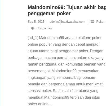
Maindomino99: Tujuan akhir bag
penggemar poker
Sep 5, 2025
admin@fraudwatchai.com
Poker
pkv games
[ad_1] Maindomino99 adalah platform poker
online populer yang dengan cepat menjadi
tujuan utama bagi penggemar poker. Dengan
berbagai macam permainan, antarmuka yang
ramah pengguna, dan komunitas pemain yang
bersemangat, Maindomino99 menawarkan
lingkungan yang sempurna bagi pemain
pemula dan berpengalaman untuk menikmati
sensasi poker. Salah satu fitur utama yang
membuat Maindomino99 terpisah dari situs
poker online
…