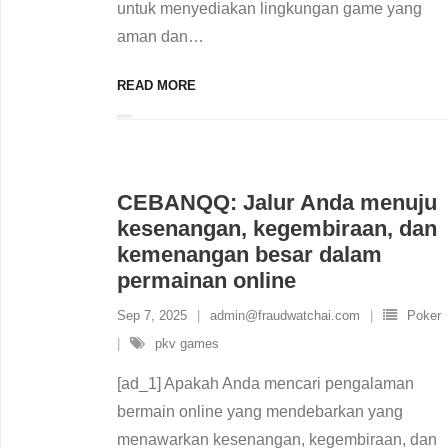
untuk menyediakan lingkungan game yang
aman dan
…
READ MORE
CEBANQQ: Jalur Anda menuju
kesenangan, kegembiraan, dan
kemenangan besar dalam
permainan online
Sep 7, 2025
admin@fraudwatchai.com
Poker
pkv games
[ad_1] Apakah Anda mencari pengalaman
bermain online yang mendebarkan yang
menawarkan kesenangan, kegembiraan, dan