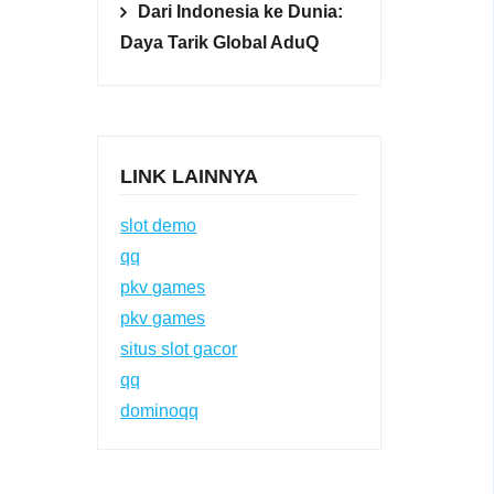
Dari Indonesia ke Dunia:
Daya Tarik Global AduQ
LINK LAINNYA
slot demo
qq
pkv games
pkv games
situs slot gacor
qq
dominoqq