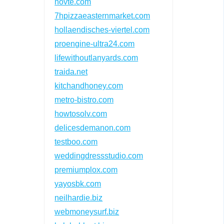
novte.com
7hpizzaeasternmarket.com
hollaendisches-viertel.com
proengine-ultra24.com
lifewithoutlanyards.com
traida.net
kitchandhoney.com
metro-bistro.com
howtosolv.com
delicesdemanon.com
testboo.com
weddingdressstudio.com
premiumplox.com
yayosbk.com
neilhardie.biz
webmoneysurf.biz