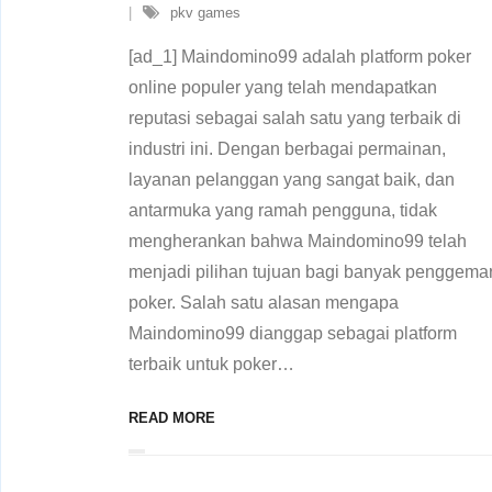
pkv games
[ad_1] Maindomino99 adalah platform poker
online populer yang telah mendapatkan
reputasi sebagai salah satu yang terbaik di
industri ini. Dengan berbagai permainan,
layanan pelanggan yang sangat baik, dan
antarmuka yang ramah pengguna, tidak
mengherankan bahwa Maindomino99 telah
menjadi pilihan tujuan bagi banyak penggema
poker. Salah satu alasan mengapa
Maindomino99 dianggap sebagai platform
terbaik untuk poker
…
READ MORE