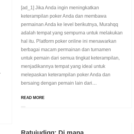
[ad_1] Jika Anda ingin meningkatkan
keterampilan poker Anda dan membawa
permainan Anda ke level berikutnya, Murahqq
adalah tempat yang sempurna untuk melakukan
hal itu. Platform poker online ini menawarkan
berbagai macam permainan dan turnamen
untuk pemain dari semua tingkat keterampilan,
menjadikannya tempat yang ideal untuk
r
melepaskan keterampilan poker Anda dan
bersaing dengan pemain lain dari
…
READ MORE
Ratujudiqq: Di mana