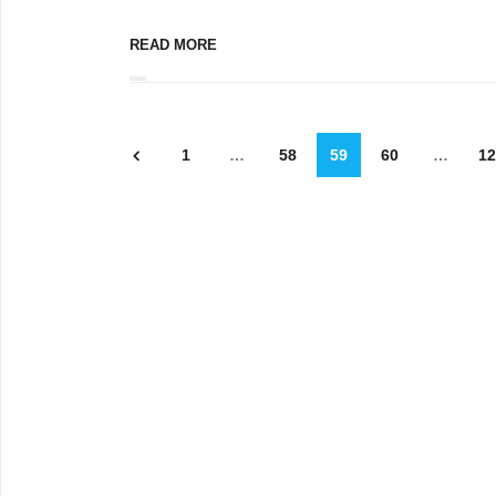
READ MORE
1
…
58
59
60
…
12