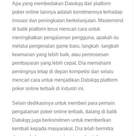
Apa yang membedakan Datukqq dari platform
poker online lainnya adalah komitmennya terhadap
inovasi dan peningkatan berkelanjutan. Mastermind
di balik platform terus mencari cara untuk
meningkatkan pengalaman pengguna, apakah itu
melalui pengenalan game baru, langkah -langkah
keamanan yang lebih baik, atau pemrosesan
pembayaran yang lebih cepat. Dia memahami
pentingnya tetap di depan kompetisi dan selalu
mencari cara untuk menjadikan Datukqq platform
poker online terbaik di industri ini.
Selain dedikasinya untuk memberi para pemain
pengalaman poker online terbaik, dalang di balik
Datukqq juga berkomitmen untuk memberikan
kembali kepada masyarakat. Dia telah bermitra