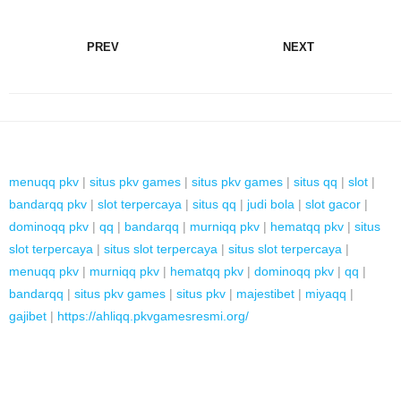
PREV
NEXT
menuqq pkv
|
situs pkv games
|
situs pkv games
|
situs qq
|
slot
|
bandarqq pkv
|
slot terpercaya
|
situs qq
|
judi bola
|
slot gacor
|
dominoqq pkv
|
qq
|
bandarqq
|
murniqq pkv
|
hematqq pkv
|
situs
slot terpercaya
|
situs slot terpercaya
|
situs slot terpercaya
|
menuqq pkv
|
murniqq pkv
|
hematqq pkv
|
dominoqq pkv
|
qq
|
bandarqq
|
situs pkv games
|
situs pkv
|
majestibet
|
miyaqq
|
gajibet
|
https://ahliqq.pkvgamesresmi.org/