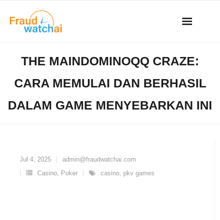
Skip
to
content
THE MAINDOMINOQQ CRAZE:
CARA MEMULAI DAN BERHASIL
DALAM GAME MENYEBARKAN INI
Jul 4, 2025
admin@fraudwatchai.com
Casino
,
Poker
casino
,
pkv games