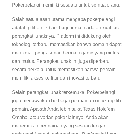
Pokerpelangi memiliki sesuatu untuk semua orang.
Salah satu alasan utama mengapa pokerpelangi
adalah pilihan terbaik bagi pemain adalah kualitas
perangkat lunaknya. Platform ini didukung oleh
teknologi terbaru, memastikan bahwa pemain dapat
menikmati pengalaman bermain game yang mulus
dan mulus. Perangkat lunak ini juga diperbarui
secara berkala untuk memastikan bahwa pemain
memiliki akses ke fitur dan inovasi terbaru.
Selain perangkat lunak terkemuka, Pokerpelangi
juga menawarkan berbagai permainan untuk dipilih
pemain. Apakah Anda lebih suka Texas Hold’em,
Omaha, atau varian poker lainnya, Anda akan
menemukan permainan yang sesuai dengan