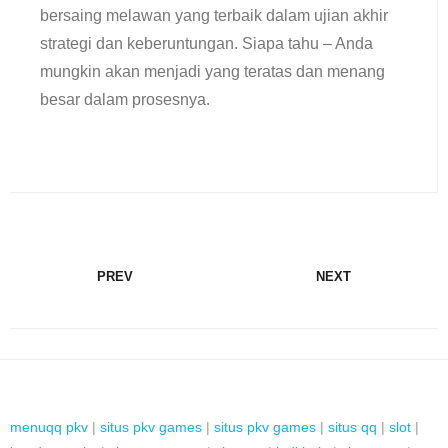
bersaing melawan yang terbaik dalam ujian akhir
strategi dan keberuntungan. Siapa tahu – Anda
mungkin akan menjadi yang teratas dan menang
besar dalam prosesnya.
PREV
NEXT
menuqq pkv
|
situs pkv games
|
situs pkv games
|
situs qq
|
slot
|