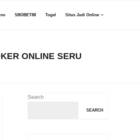
ino
SBOBET88
Togel
Situs Judi Online
KER ONLINE SERU
Search
SEARCH