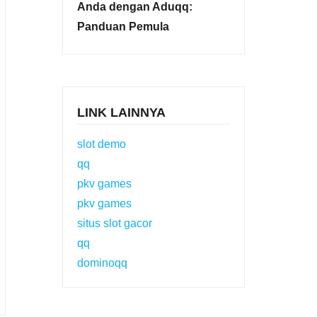
Anda dengan Aduqq:
Panduan Pemula
LINK LAINNYA
slot demo
qq
pkv games
pkv games
situs slot gacor
qq
dominoqq