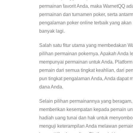
permainan favorit Anda, maka WarnetQQ ada
permainan dan turnamen poker, serta ant
pengalaman poker online terbaik yang akan
banyak lagi.
Salah satu fitur utama yang membedakan Wa
pilihan permainan pokernya. Apakah Anda l
mempunyai permainan untuk Anda. Platform
pemain dari semua tingkat keahlian, dari pe
pun tingkat pengalaman Anda, Anda dapat 
dana Anda.
Selain pilihan permainannya yang beragam
memberikan kesempatan kepada pemain unt
hadiah uang tunai dan hak untuk menyombon
menguji keterampilan Anda melawan pemain