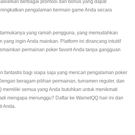
 menawarkan berbagai promosi dan bonus yang dapat
ningkatkan pengalaman bermain game Anda secara
 antarmukanya yang ramah pengguna, yang memudahkan
ang ingin Anda mainkan. Platform ini dirancang intuitif
memainkan permainan poker favorit Anda tanpa gangguan
n fantastis bagi siapa saja yang mencari pengalaman poker
Dengan beragam pilihan permainan, turnamen reguler, dan
 memiliki semua yang Anda butuhkan untuk menikmati
Jadi mengapa menunggu? Daftar ke WarnetQQ hari ini dan
it Anda.