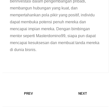
berinvestasi dalam pengembangan pribadi,
membangun hubungan yang kuat, dan
mempertahankan pola pikir yang positif, individu
dapat membuka potensi penuh mereka dan
mencapai impian mereka. Dengan bimbingan
mentor seperti Masterdomino99, siapa pun dapat
mencapai kesuksesan dan membuat tanda mereka
di dunia bisnis.
PREV
NEXT