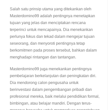
Salah satu prinsip utama yang ditekankan oleh
Masterdomino99 adalah pentingnya menetapkan
tujuan yang jelas dan menciptakan rencana
terperinci untuk mencapainya. Dia menekankan
perlunya fokus dan tekad dalam mengejar tujuan
seseorang, dan menyoroti pentingnya tetap
berkomitmen pada proses tersebut, bahkan dalam
menghadapi rintangan dan tantangan.
Masterdomino99 juga menekankan pentingnya
pembelajaran berkelanjutan dan peningkatan diri.
Dia mendorong calon pengusaha untuk
berinvestasi dalam pengembangan pribadi dan
profesional mereka, baik melalui pendidikan formal,
bimbingan, atau belajar mandiri. Dengan terus-