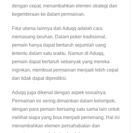
dengan cepat, menambahkan elemen strategi dan
kegembiraan ke dalam permainan.
Fitur utama lainnya dari Aduqq adalah cara
memasang taruhan. Dalam poker tradisional,
pemain hanya dapat bertaruh sejumlah uang
tertentu dalam satu waktu. Namun di Aduqq,
pemain dapat bertaruh sebanyak yang mereka
inginkan, membuat permainan menjadi lebih cepat
dan tidak dapat diprediksi.
Aduqq juga dikenal dengan aspek sosialnya.
Permainan ini sering dimainkan dalam kelompok,
dengan para pemain bersaing satu sama lain untuk
melihat siapa yang bisa menjadi pemenang. Hal ini
menambahkan elemen persahabatan dan