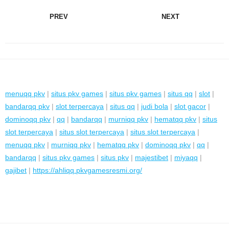
PREV
NEXT
menuqq pkv
|
situs pkv games
|
situs pkv games
|
situs qq
|
slot
|
bandarqq pkv
|
slot terpercaya
|
situs qq
|
judi bola
|
slot gacor
|
dominoqq pkv
|
qq
|
bandarqq
|
murniqq pkv
|
hematqq pkv
|
situs
slot terpercaya
|
situs slot terpercaya
|
situs slot terpercaya
|
menuqq pkv
|
murniqq pkv
|
hematqq pkv
|
dominoqq pkv
|
qq
|
bandarqq
|
situs pkv games
|
situs pkv
|
majestibet
|
miyaqq
|
gajibet
|
https://ahliqq.pkvgamesresmi.org/