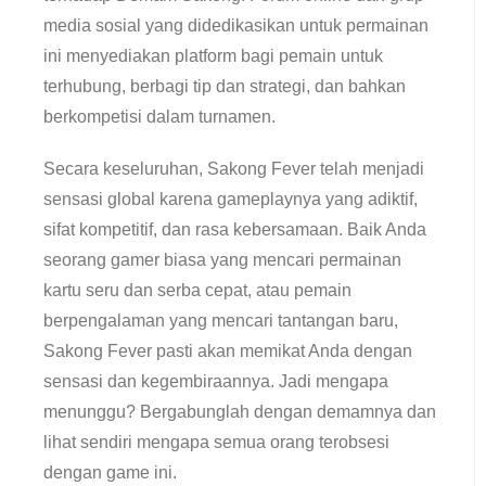
media sosial yang didedikasikan untuk permainan
ini menyediakan platform bagi pemain untuk
terhubung, berbagi tip dan strategi, dan bahkan
berkompetisi dalam turnamen.
Secara keseluruhan, Sakong Fever telah menjadi
sensasi global karena gameplaynya yang adiktif,
sifat kompetitif, dan rasa kebersamaan. Baik Anda
seorang gamer biasa yang mencari permainan
kartu seru dan serba cepat, atau pemain
berpengalaman yang mencari tantangan baru,
Sakong Fever pasti akan memikat Anda dengan
sensasi dan kegembiraannya. Jadi mengapa
menunggu? Bergabunglah dengan demamnya dan
lihat sendiri mengapa semua orang terobsesi
dengan game ini.