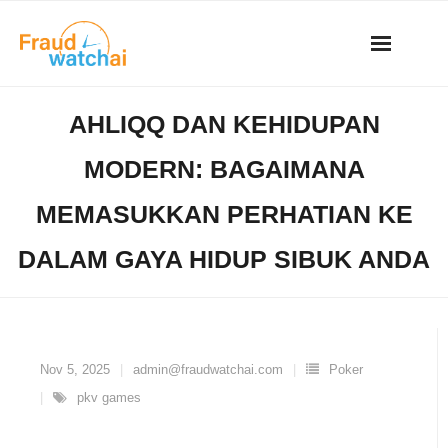
Skip
to
content
AHLIQQ DAN KEHIDUPAN
MODERN: BAGAIMANA
MEMASUKKAN PERHATIAN KE
DALAM GAYA HIDUP SIBUK ANDA
Nov 5, 2025
admin@fraudwatchai.com
Poker
pkv games