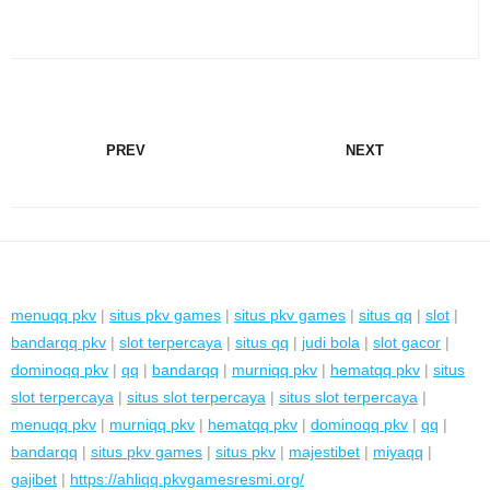
PREV
NEXT
menuqq pkv
|
situs pkv games
|
situs pkv games
|
situs qq
|
slot
|
bandarqq pkv
|
slot terpercaya
|
situs qq
|
judi bola
|
slot gacor
|
dominoqq pkv
|
qq
|
bandarqq
|
murniqq pkv
|
hematqq pkv
|
situs
slot terpercaya
|
situs slot terpercaya
|
situs slot terpercaya
|
menuqq pkv
|
murniqq pkv
|
hematqq pkv
|
dominoqq pkv
|
qq
|
bandarqq
|
situs pkv games
|
situs pkv
|
majestibet
|
miyaqq
|
gajibet
|
https://ahliqq.pkvgamesresmi.org/