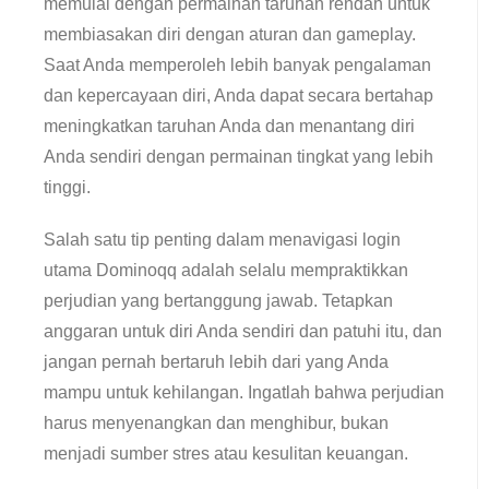
memulai dengan permainan taruhan rendah untuk
membiasakan diri dengan aturan dan gameplay.
Saat Anda memperoleh lebih banyak pengalaman
dan kepercayaan diri, Anda dapat secara bertahap
meningkatkan taruhan Anda dan menantang diri
Anda sendiri dengan permainan tingkat yang lebih
tinggi.
Salah satu tip penting dalam menavigasi login
utama Dominoqq adalah selalu mempraktikkan
perjudian yang bertanggung jawab. Tetapkan
anggaran untuk diri Anda sendiri dan patuhi itu, dan
jangan pernah bertaruh lebih dari yang Anda
mampu untuk kehilangan. Ingatlah bahwa perjudian
harus menyenangkan dan menghibur, bukan
menjadi sumber stres atau kesulitan keuangan.