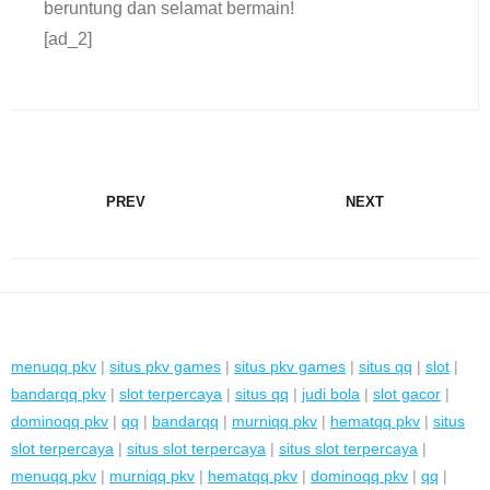
beruntung dan selamat bermain!
[ad_2]
PREV
NEXT
menuqq pkv
|
situs pkv games
|
situs pkv games
|
situs qq
|
slot
|
bandarqq pkv
|
slot terpercaya
|
situs qq
|
judi bola
|
slot gacor
|
dominoqq pkv
|
qq
|
bandarqq
|
murniqq pkv
|
hematqq pkv
|
situs
slot terpercaya
|
situs slot terpercaya
|
situs slot terpercaya
|
menuqq pkv
|
murniqq pkv
|
hematqq pkv
|
dominoqq pkv
|
qq
|