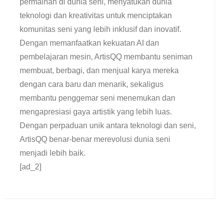
permainan di dunia seni, menyatukan dunia
teknologi dan kreativitas untuk menciptakan
komunitas seni yang lebih inklusif dan inovatif.
Dengan memanfaatkan kekuatan AI dan
pembelajaran mesin, ArtisQQ membantu seniman
membuat, berbagi, dan menjual karya mereka
dengan cara baru dan menarik, sekaligus
membantu penggemar seni menemukan dan
mengapresiasi gaya artistik yang lebih luas.
Dengan perpaduan unik antara teknologi dan seni,
ArtisQQ benar-benar merevolusi dunia seni
menjadi lebih baik.
[ad_2]