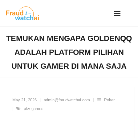
Skip
to
content
TEMUKAN MENGAPA GOLDENQQ
ADALAH PLATFORM PILIHAN
UNTUK GAMER DI MANA SAJA
May 21, 2026
admin@fraudwatchai.com
Poker
pkv games