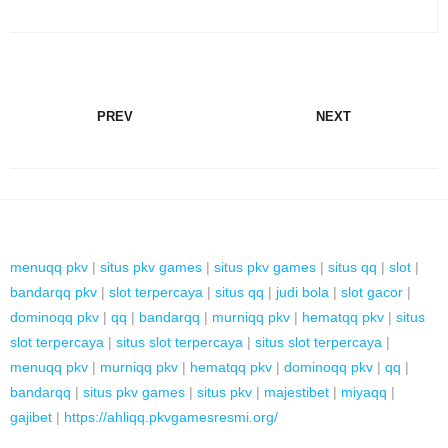
PREV
NEXT
menuqq pkv
|
situs pkv games
|
situs pkv games
|
situs qq
|
slot
|
bandarqq pkv
|
slot terpercaya
|
situs qq
|
judi bola
|
slot gacor
|
dominoqq pkv
|
qq
|
bandarqq
|
murniqq pkv
|
hematqq pkv
|
situs
slot terpercaya
|
situs slot terpercaya
|
situs slot terpercaya
|
menuqq pkv
|
murniqq pkv
|
hematqq pkv
|
dominoqq pkv
|
qq
|
bandarqq
|
situs pkv games
|
situs pkv
|
majestibet
|
miyaqq
|
gajibet
|
https://ahliqq.pkvgamesresmi.org/