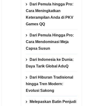
Dari Pemula hingga Pro:
Cara Meningkatkan
Keterampilan Anda di PKV
Games QQ
Dari Pemula Hingga Pro:
Cara Mendominasi Meja
Capsa Susun
Dari Indonesia ke Dunia:
Daya Tarik Global AduQ
Dari Hiburan Tradisional
hingga Tren Modern:
Evolusi Sakong
Melepaskan Batin Penjudi