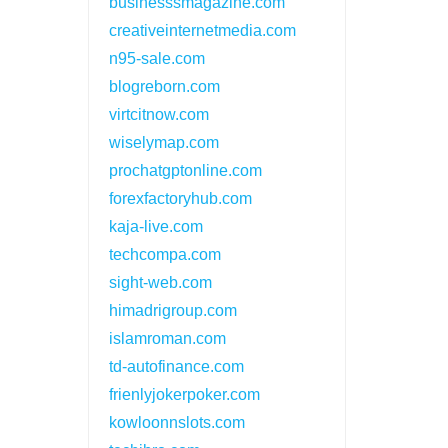
businesssmagazine.com
creativeinternetmedia.com
n95-sale.com
blogreborn.com
virtcitnow.com
wiselymap.com
prochatgptonline.com
forexfactoryhub.com
kaja-live.com
techcompa.com
sight-web.com
himadrigroup.com
islamroman.com
td-autofinance.com
frienlyjokerpoker.com
kowloonnslots.com