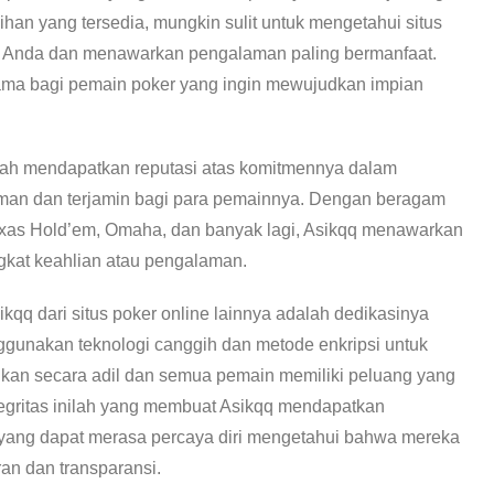
han yang tersedia, mungkin sulit untuk mengetahui situs
n Anda dan menawarkan pengalaman paling bermanfaat.
ama bagi pemain poker yang ingin mewujudkan impian
elah mendapatkan reputasi atas komitmennya dalam
man dan terjamin bagi para pemainnya. Dengan beragam
exas Hold’em, Omaha, dan banyak lagi, Asikqq menawarkan
ngkat keahlian atau pengalaman.
qq dari situs poker online lainnya adalah dedikasinya
nggunakan teknologi canggih dan metode enkripsi untuk
an secara adil dan semua pemain memiliki peluang yang
egritas inilah yang membuat Asikqq mendapatkan
 yang dapat merasa percaya diri mengetahui bahwa mereka
an dan transparansi.