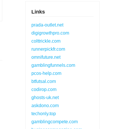
Links
prada-outlet.net
digigrowthpro.com
colttrickle.com
runnerpickfr.com
omnifuture.net
gamblingfunnels.com
pcos-help.com
btfutsal.com
codirop.com
ghosts-uk.net
askdono.com
techonly.top
gamblingcompete.com