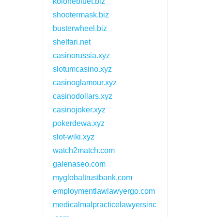
kolohebluet.biz
shootermask.biz
busterwheel.biz
shelfari.net
casinorussia.xyz
slotumcasino.xyz
casinoglamour.xyz
casinodollars.xyz
casinojoker.xyz
pokerdewa.xyz
slot-wiki.xyz
watch2match.com
galenaseo.com
myglobaltrustbank.com
employmentlawlawyergo.com
medicalmalpracticelawyersinc