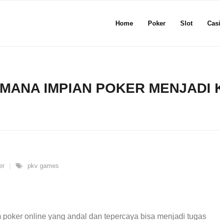
Home
Poker
Slot
Cas
IMANA IMPIAN POKER MENJADI
er
pkv games
poker online yang andal dan tepercaya bisa menjadi tugas