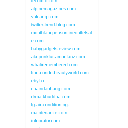
techibro.com
alpinemagazines.com
vulcanrp.com
twitter-trend-blog.com
montblancpensonlineoutletsal
e.com
babygadgetsreview.com
akupunktur-ambulanz.com
whatiremembered.com
linq-condo-beautyworld.com
ebyt.cc
chaindaohang.com
drmarkbuddha.com
lg-air-conditioning-
maintenance.com
infoorator.com