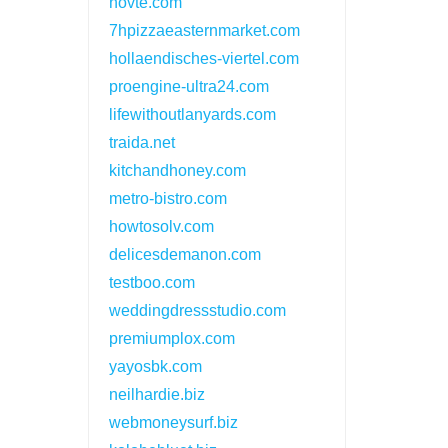
novte.com
7hpizzaeasternmarket.com
hollaendisches-viertel.com
proengine-ultra24.com
lifewithoutlanyards.com
traida.net
kitchandhoney.com
metro-bistro.com
howtosolv.com
delicesdemanon.com
testboo.com
weddingdressstudio.com
premiumplox.com
yayosbk.com
neilhardie.biz
webmoneysurf.biz