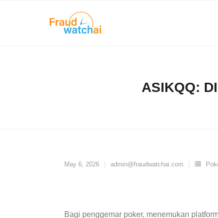
Skip
to
content
ASIKQQ: D
May 6, 2026
admin@fraudwatchai.com
Pok
Bagi penggemar poker, menemukan platform 