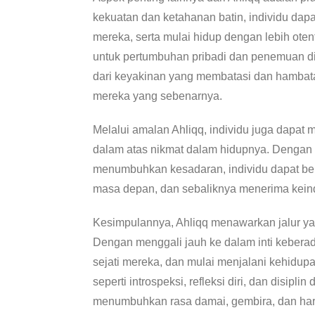
kekuatan dan ketahanan batin, individu dap
mereka, serta mulai hidup dengan lebih otent
untuk pertumbuhan pribadi dan penemuan di
dari keyakinan yang membatasi dan hambatan
mereka yang sebenarnya.
Melalui amalan Ahliqq, individu juga dapa
dalam atas nikmat dalam hidupnya. Dengan
menumbuhkan kesadaran, individu dapat be
masa depan, dan sebaliknya menerima kein
Kesimpulannya, Ahliqq menawarkan jalur y
Dengan menggali jauh ke dalam inti kebera
sejati mereka, dan mulai menjalani kehidup
seperti introspeksi, refleksi diri, dan disipl
menumbuhkan rasa damai, gembira, dan harmo