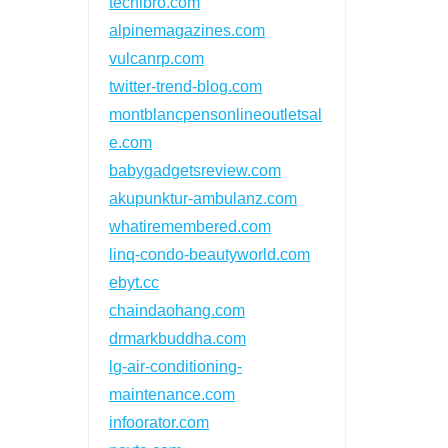
techibro.com
alpinemagazines.com
vulcanrp.com
twitter-trend-blog.com
montblancpensonlineoutletsal
e.com
babygadgetsreview.com
akupunktur-ambulanz.com
whatiremembered.com
linq-condo-beautyworld.com
ebyt.cc
chaindaohang.com
drmarkbuddha.com
lg-air-conditioning-
maintenance.com
infoorator.com