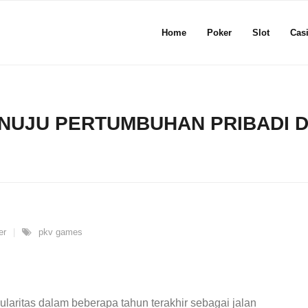
Home
Poker
Slot
Cas
ENUJU PERTUMBUHAN PRIBADI D
er
pkv games
laritas dalam beberapa tahun terakhir sebagai jalan