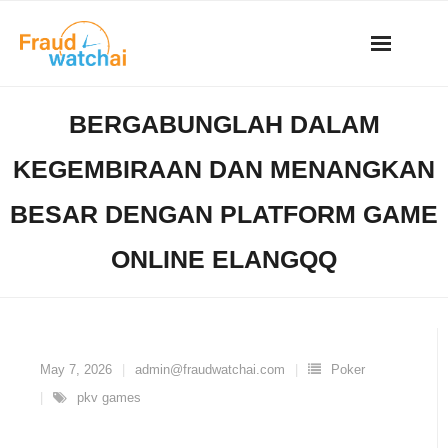
Skip
to
content
BERGABUNGLAH DALAM
KEGEMBIRAAN DAN MENANGKAN
BESAR DENGAN PLATFORM GAME
ONLINE ELANGQQ
May 7, 2026
admin@fraudwatchai.com
Poker
pkv games