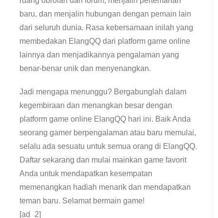
ruang obrolan dan forum, menjalin pertemanan
baru, dan menjalin hubungan dengan pemain lain
dari seluruh dunia. Rasa kebersamaan inilah yang
membedakan ElangQQ dari platform game online
lainnya dan menjadikannya pengalaman yang
benar-benar unik dan menyenangkan.
Jadi mengapa menunggu? Bergabunglah dalam
kegembiraan dan menangkan besar dengan
platform game online ElangQQ hari ini. Baik Anda
seorang gamer berpengalaman atau baru memulai,
selalu ada sesuatu untuk semua orang di ElangQQ.
Daftar sekarang dan mulai mainkan game favorit
Anda untuk mendapatkan kesempatan
memenangkan hadiah menarik dan mendapatkan
teman baru. Selamat bermain game!
[ad_2]