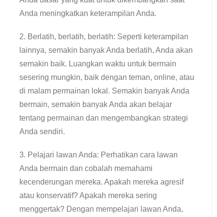
Anda meningkatkan keterampilan Anda.
2. Berlatih, berlatih, berlatih: Seperti keterampilan
lainnya, semakin banyak Anda berlatih, Anda akan
semakin baik. Luangkan waktu untuk bermain
sesering mungkin, baik dengan teman, online, atau
di malam permainan lokal. Semakin banyak Anda
bermain, semakin banyak Anda akan belajar
tentang permainan dan mengembangkan strategi
Anda sendiri.
3. Pelajari lawan Anda: Perhatikan cara lawan
Anda bermain dan cobalah memahami
kecenderungan mereka. Apakah mereka agresif
atau konservatif? Apakah mereka sering
menggertak? Dengan mempelajari lawan Anda,