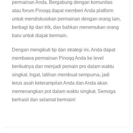
permainan Anda. Bergabung dengan komunitas
atau forum Pinoqq dapat memberi Anda platform
untuk mendiskusikan permainan dengan orang lain,
berbagi tip dan trik, dan bahkan menemukan orang
baru untuk diajak bermain.
Dengan mengikuti tip dan strategi ini, Anda dapat
membawa permainan Pinoqq Anda ke level
berikutnya dan menjadi pemain pro dalam waktu
singkat. Ingat, latihan membuat sempurna, jadi
terus asah keterampilan Anda dan Anda akan
memenangkan pot dalam waktu singkat. Semoga
berhasil dan selamat bermain!