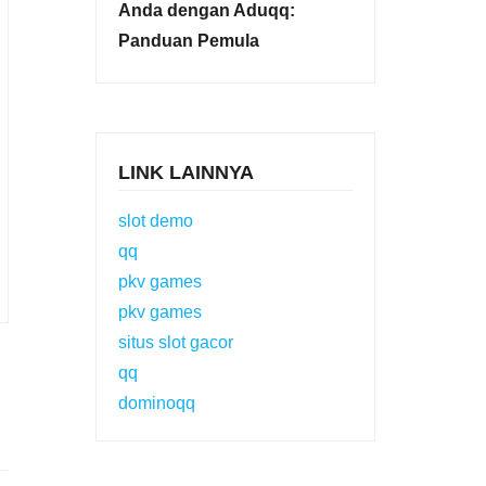
Anda dengan Aduqq:
Panduan Pemula
LINK LAINNYA
slot demo
qq
pkv games
pkv games
situs slot gacor
qq
dominoqq