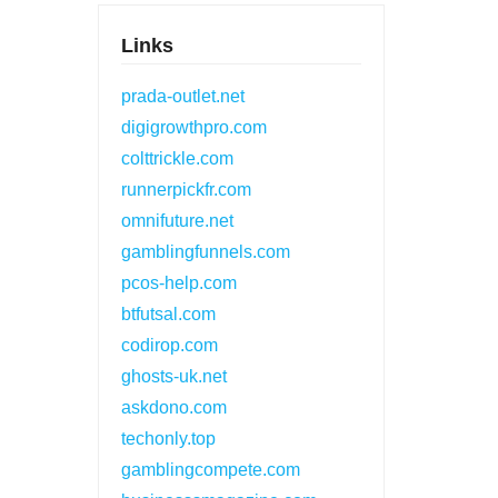
Links
prada-outlet.net
digigrowthpro.com
colttrickle.com
runnerpickfr.com
omnifuture.net
gamblingfunnels.com
pcos-help.com
btfutsal.com
codirop.com
ghosts-uk.net
askdono.com
techonly.top
gamblingcompete.com