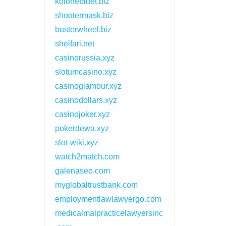
kolohebluet.biz
shootermask.biz
busterwheel.biz
shelfari.net
casinorussia.xyz
slotumcasino.xyz
casinoglamour.xyz
casinodollars.xyz
casinojoker.xyz
pokerdewa.xyz
slot-wiki.xyz
watch2match.com
galenaseo.com
myglobaltrustbank.com
employmentlawlawyergo.com
medicalmalpracticelawyersinc