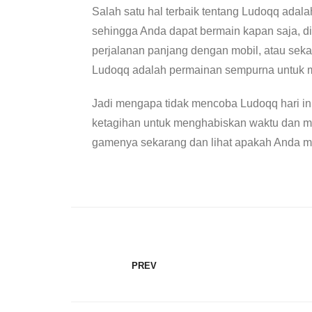
Salah satu hal terbaik tentang Ludoqq adala
sehingga Anda dapat bermain kapan saja, 
perjalanan panjang dengan mobil, atau sek
Ludoqq adalah permainan sempurna untuk 
Jadi mengapa tidak mencoba Ludoqq hari i
ketagihan untuk menghabiskan waktu dan me
gamenya sekarang dan lihat apakah Anda me
PREV