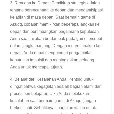
3. Rencana ke Depan: Pemikiran strategis adalah
tentang perencanaan ke depan dan mengantisipasi
kejadian di masa depan. Saat bermain game di
Akuqq, cobalah memikirkan beberapa langkah ke
depan dan pertimbangkan bagaimana keputusan
Anda saat ini akan berdampak pada game tersebut
dalam jangka panjang. Dengan merencanakan ke
depan, Anda dapat menghindari pengambilan
keputusan impulsif dan meningkatkan peluang
Anda untuk mencapai tujuan.
4. Belajar dari Kesalahan Anda: Penting untuk
diingat bahwa kegagalan adalah bagian alami dari
proses pembelajaran. Jika Anda melakukan
kesalahan saat bermain game di Akuqq, jangan
berkecil hati. Sebaliknya, luangkan waktu untuk