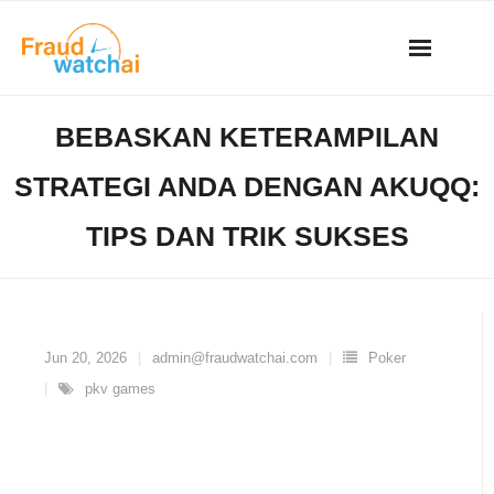
Skip
to
content
BEBASKAN KETERAMPILAN
STRATEGI ANDA DENGAN AKUQQ:
TIPS DAN TRIK SUKSES
Jun 20, 2026
admin@fraudwatchai.com
Poker
pkv games