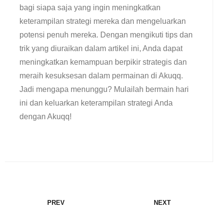
bagi siapa saja yang ingin meningkatkan
keterampilan strategi mereka dan mengeluarkan
potensi penuh mereka. Dengan mengikuti tips dan
trik yang diuraikan dalam artikel ini, Anda dapat
meningkatkan kemampuan berpikir strategis dan
meraih kesuksesan dalam permainan di Akuqq.
Jadi mengapa menunggu? Mulailah bermain hari
ini dan keluarkan keterampilan strategi Anda
dengan Akuqq!
PREV
NEXT