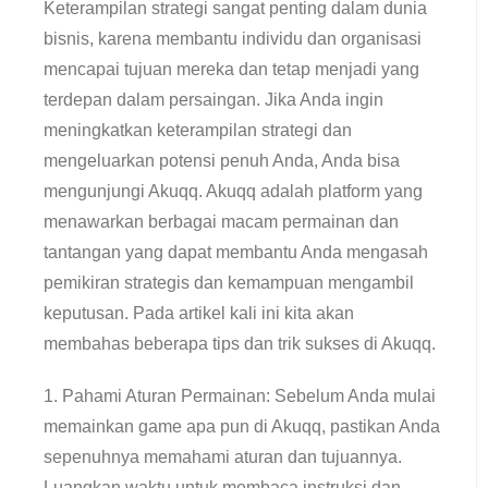
Keterampilan strategi sangat penting dalam dunia
bisnis, karena membantu individu dan organisasi
mencapai tujuan mereka dan tetap menjadi yang
terdepan dalam persaingan. Jika Anda ingin
meningkatkan keterampilan strategi dan
mengeluarkan potensi penuh Anda, Anda bisa
mengunjungi Akuqq. Akuqq ​​adalah platform yang
menawarkan berbagai macam permainan dan
tantangan yang dapat membantu Anda mengasah
pemikiran strategis dan kemampuan mengambil
keputusan. Pada artikel kali ini kita akan
membahas beberapa tips dan trik sukses di Akuqq.
1. Pahami Aturan Permainan: Sebelum Anda mulai
memainkan game apa pun di Akuqq, pastikan Anda
sepenuhnya memahami aturan dan tujuannya.
Luangkan waktu untuk membaca instruksi dan