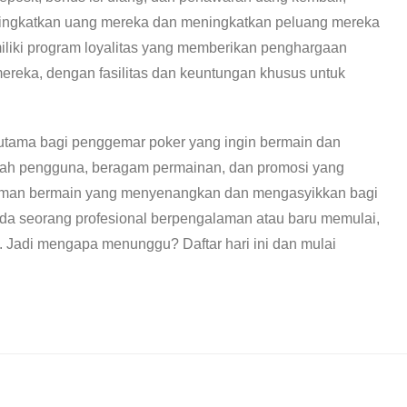
ngkatkan uang mereka dan meningkatkan peluang mereka
miliki program loyalitas yang memberikan penghargaan
ereka, dengan fasilitas dan keuntungan khusus untuk
 utama bagi penggemar poker yang ingin bermain dan
ah pengguna, beragam permainan, dan promosi yang
laman bermain yang menyenangkan dan mengasyikkan bagi
nda seorang profesional berpengalaman atau baru memulai,
. Jadi mengapa menunggu? Daftar hari ini dan mulai