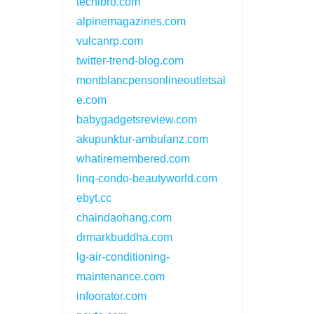
techibro.com
alpinemagazines.com
vulcanrp.com
twitter-trend-blog.com
montblancpensonlineoutletsal
e.com
babygadgetsreview.com
akupunktur-ambulanz.com
whatiremembered.com
linq-condo-beautyworld.com
ebyt.cc
chaindaohang.com
drmarkbuddha.com
lg-air-conditioning-
maintenance.com
infoorator.com