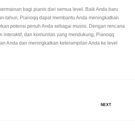
rmainan bagi pianis dari semua level. Baik Anda baru
un-tahun, Pianoqq dapat membantu Anda meningkatkan
arkan potensi penuh Anda sebagai musisi. Dengan rencana
an interaktif, dan komunitas yang mendukung, Pianoqq
nan Anda dan meningkatkan keterampilan Anda ke level
NEXT