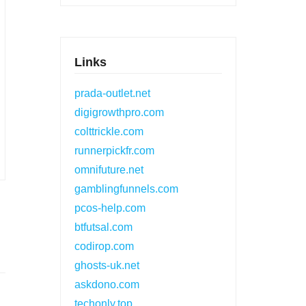
Links
prada-outlet.net
digigrowthpro.com
colttrickle.com
runnerpickfr.com
omnifuture.net
gamblingfunnels.com
pcos-help.com
btfutsal.com
codirop.com
ghosts-uk.net
askdono.com
techonly.top