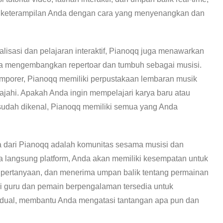
n keterampilan Anda dengan cara yang menyenangkan dan
lisasi dan pelajaran interaktif, Pianoqq juga menawarkan
a mengembangkan repertoar dan tumbuh sebagai musisi.
emporer, Pianoqq memiliki perpustakaan lembaran musik
ajahi. Apakah Anda ingin mempelajari karya baru atau
 sudah dikenal, Pianoqq memiliki semua yang Anda
 dari Pianoqq adalah komunitas sesama musisi dan
cara langsung platform, Anda akan memiliki kesempatan untuk
 pertanyaan, dan menerima umpan balik tentang permainan
dari guru dan pemain berpengalaman tersedia untuk
dual, membantu Anda mengatasi tantangan apa pun dan