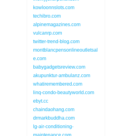
kowloonnslots.com
techibro.com
alpinemagazines.com
vulcanrp.com
twitter-trend-blog.com
montblancpensonlineoutletsal
e.com
babygadgetsreview.com
akupunktur-ambulanz.com
whatiremembered.com
linq-condo-beautyworld.com
ebyt.cc
chaindaohang.com
drmarkbuddha.com
lg-air-conditioning-
maintenance.com