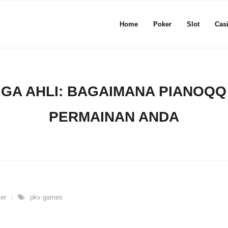
Home
Poker
Slot
Cas
GGA AHLI: BAGAIMANA PIANOQ
PERMAINAN ANDA
er
pkv games