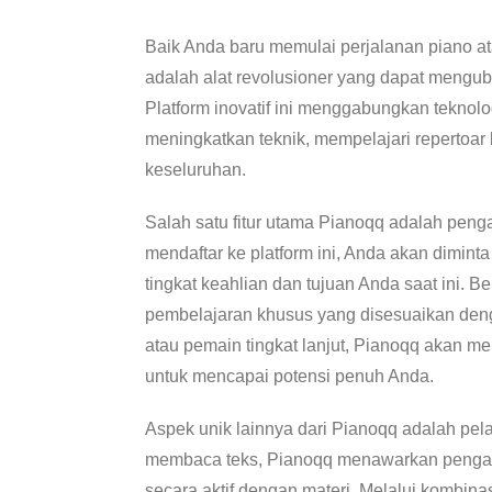
Baik Anda baru memulai perjalanan piano a
adalah alat revolusioner yang dapat mengu
Platform inovatif ini menggabungkan teknol
meningkatkan teknik, mempelajari repertoar
keseluruhan.
Salah satu fitur utama Pianoqq adalah peng
mendaftar ke platform ini, Anda akan dimin
tingkat keahlian dan tujuan Anda saat ini. 
pembelajaran khusus yang disesuaikan den
atau pemain tingkat lanjut, Pianoqq akan 
untuk mencapai potensi penuh Anda.
Aspek unik lainnya dari Pianoqq adalah pela
membaca teks, Pianoqq menawarkan pengal
secara aktif dengan materi. Melalui kombinasi 