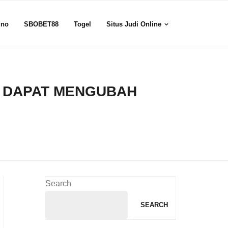
ino
SBOBET88
Togel
Situs Judi Online
Q DAPAT MENGUBAH
Search
SEARCH