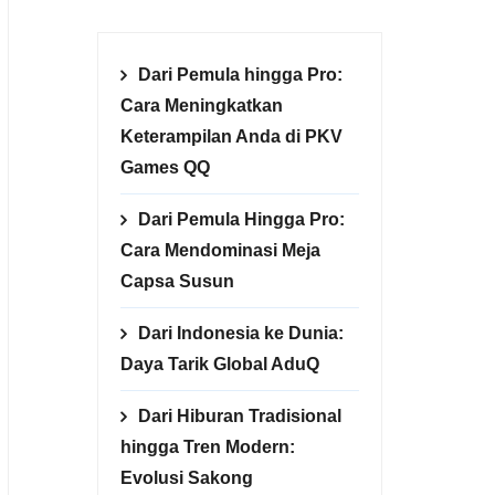
Dari Pemula hingga Pro:
Cara Meningkatkan
Keterampilan Anda di PKV
Games QQ
Dari Pemula Hingga Pro:
Cara Mendominasi Meja
Capsa Susun
Dari Indonesia ke Dunia:
Daya Tarik Global AduQ
Dari Hiburan Tradisional
hingga Tren Modern:
Evolusi Sakong