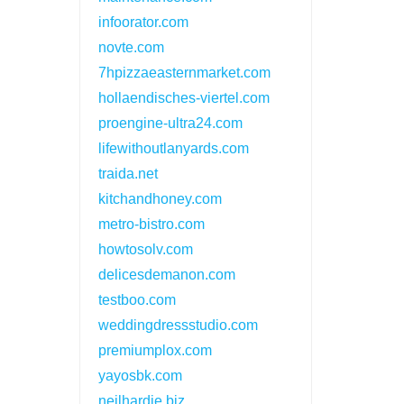
infoorator.com
novte.com
7hpizzaeasternmarket.com
hollaendisches-viertel.com
proengine-ultra24.com
lifewithoutlanyards.com
traida.net
kitchandhoney.com
metro-bistro.com
howtosolv.com
delicesdemanon.com
testboo.com
weddingdressstudio.com
premiumplox.com
yayosbk.com
neilhardie.biz