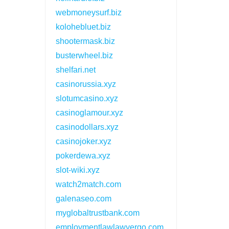
webmoneysurf.biz
kolohebluet.biz
shootermask.biz
busterwheel.biz
shelfari.net
casinorussia.xyz
slotumcasino.xyz
casinoglamour.xyz
casinodollars.xyz
casinojoker.xyz
pokerdewa.xyz
slot-wiki.xyz
watch2match.com
galenaseo.com
myglobaltrustbank.com
employmentlawlawyergo.com