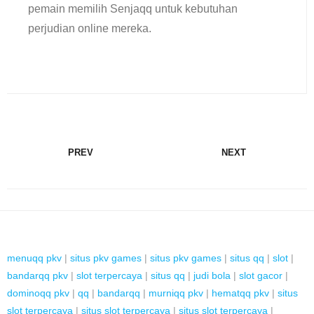
pemain memilih Senjaqq untuk kebutuhan
perjudian online mereka.
PREV
NEXT
menuqq pkv
|
situs pkv games
|
situs pkv games
|
situs qq
|
slot
|
bandarqq pkv
|
slot terpercaya
|
situs qq
|
judi bola
|
slot gacor
|
dominoqq pkv
|
qq
|
bandarqq
|
murniqq pkv
|
hematqq pkv
|
situs
slot terpercaya
|
situs slot terpercaya
|
situs slot terpercaya
|