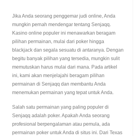
Jika Anda seorang penggemar judi online, Anda
mungkin pernah mendengar tentang Senjaqq.
Kasino online populer ini menawarkan beragam
pilihan permainan, mulai dari poker hingga
blackjack dan segala sesuatu di antaranya. Dengan
begitu banyak pilihan yang tersedia, mungkin sulit
memutuskan harus mulai dari mana. Pada artikel
ini, kami akan menjelajahi beragam pilihan
permainan di Senjaqq dan membantu Anda
menemukan permainan yang tepat untuk Anda.
Salah satu permainan yang paling populer di
Senjaqq adalah poker. Apakah Anda seorang
profesional berpengalaman atau pemula, ada
permainan poker untuk Anda di situs ini. Dari Texas