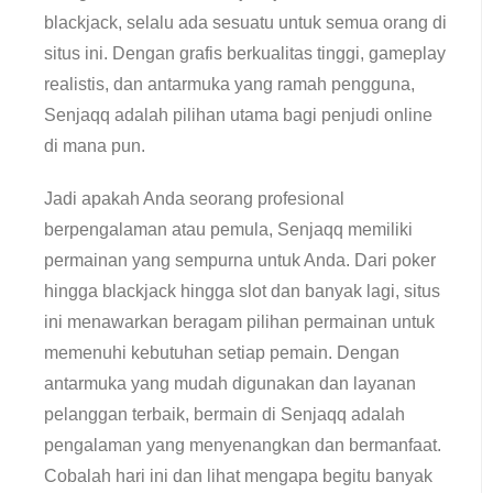
blackjack, selalu ada sesuatu untuk semua orang di
situs ini. Dengan grafis berkualitas tinggi, gameplay
realistis, dan antarmuka yang ramah pengguna,
Senjaqq adalah pilihan utama bagi penjudi online
di mana pun.
Jadi apakah Anda seorang profesional
berpengalaman atau pemula, Senjaqq memiliki
permainan yang sempurna untuk Anda. Dari poker
hingga blackjack hingga slot dan banyak lagi, situs
ini menawarkan beragam pilihan permainan untuk
memenuhi kebutuhan setiap pemain. Dengan
antarmuka yang mudah digunakan dan layanan
pelanggan terbaik, bermain di Senjaqq adalah
pengalaman yang menyenangkan dan bermanfaat.
Cobalah hari ini dan lihat mengapa begitu banyak