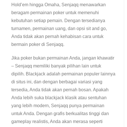
Hold’em hingga Omaha, Senjaqq menawarkan
beragam permainan poker untuk memenuhi
kebutuhan setiap pemain. Dengan tersedianya
turnamen, permainan uang, dan opsi sit and go,
Anda tidak akan pernah kehabisan cara untuk
bermain poker di Senjaqq.
Jika poker bukan permainan Anda, jangan khawatir
– Senjaqq memiliki banyak pilihan lain untuk
dipilih. Blackjack adalah permainan populer lainnya
di situs ini, dan dengan berbagai variasi yang
tersedia, Anda tidak akan pernah bosan. Apakah
Anda lebih suka blackjack klasik atau sentuhan
yang lebih modern, Senjaqq punya permainan
untuk Anda. Dengan grafis berkualitas tinggi dan
gameplay realistis, Anda akan merasa seperti