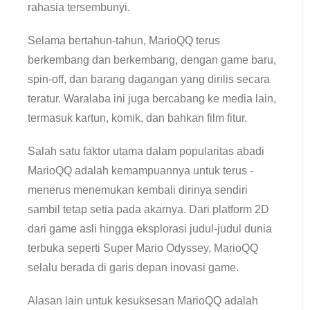
rahasia tersembunyi.
Selama bertahun-tahun, MarioQQ terus
berkembang dan berkembang, dengan game baru,
spin-off, dan barang dagangan yang dirilis secara
teratur. Waralaba ini juga bercabang ke media lain,
termasuk kartun, komik, dan bahkan film fitur.
Salah satu faktor utama dalam popularitas abadi
MarioQQ adalah kemampuannya untuk terus -
menerus menemukan kembali dirinya sendiri
sambil tetap setia pada akarnya. Dari platform 2D
dari game asli hingga eksplorasi judul-judul dunia
terbuka seperti Super Mario Odyssey, MarioQQ
selalu berada di garis depan inovasi game.
Alasan lain untuk kesuksesan MarioQQ adalah