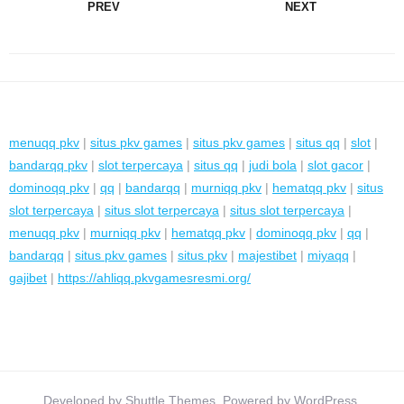
PREV
NEXT
menuqq pkv
|
situs pkv games
|
situs pkv games
|
situs qq
|
slot
|
bandarqq pkv
|
slot terpercaya
|
situs qq
|
judi bola
|
slot gacor
|
dominoqq pkv
|
qq
|
bandarqq
|
murniqq pkv
|
hematqq pkv
|
situs
slot terpercaya
|
situs slot terpercaya
|
situs slot terpercaya
|
menuqq pkv
|
murniqq pkv
|
hematqq pkv
|
dominoqq pkv
|
qq
|
bandarqq
|
situs pkv games
|
situs pkv
|
majestibet
|
miyaqq
|
gajibet
|
https://ahliqq.pkvgamesresmi.org/
Developed by
Shuttle Themes
. Powered by
WordPress
.