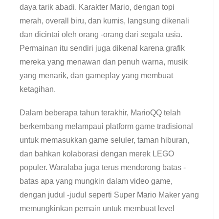
daya tarik abadi. Karakter Mario, dengan topi
merah, overall biru, dan kumis, langsung dikenali
dan dicintai oleh orang -orang dari segala usia.
Permainan itu sendiri juga dikenal karena grafik
mereka yang menawan dan penuh warna, musik
yang menarik, dan gameplay yang membuat
ketagihan.
Dalam beberapa tahun terakhir, MarioQQ telah
berkembang melampaui platform game tradisional
untuk memasukkan game seluler, taman hiburan,
dan bahkan kolaborasi dengan merek LEGO
populer. Waralaba juga terus mendorong batas -
batas apa yang mungkin dalam video game,
dengan judul -judul seperti Super Mario Maker yang
memungkinkan pemain untuk membuat level