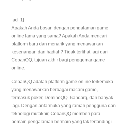
[ad_1]
Apakah Anda bosan dengan pengalaman game
online lama yang sama? Apakah Anda mencari
platform baru dan menarik yang menawarkan
kesenangan dan hadiah? Tidak terlihat lagi dari
CebanQQ, tujuan akhir bagi penggemar game
online.
CebanQQ adalah platform game online terkemuka
yang menawarkan berbagai macam game,
termasuk poker, DominoQQ, Bandarq, dan banyak
lagi. Dengan antarmuka yang ramah pengguna dan
teknologi mutakhir, CebanQQ memberi para
pemain pengalaman bermain yang tak tertandingi