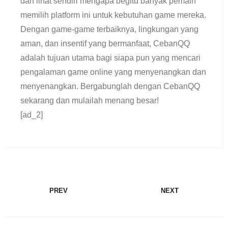
dan lihat sendiri mengapa begitu banyak pemain
memilih platform ini untuk kebutuhan game mereka.
Dengan game-game terbaiknya, lingkungan yang
aman, dan insentif yang bermanfaat, CebanQQ
adalah tujuan utama bagi siapa pun yang mencari
pengalaman game online yang menyenangkan dan
menyenangkan. Bergabunglah dengan CebanQQ
sekarang dan mulailah menang besar!
[ad_2]
PREV
NEXT