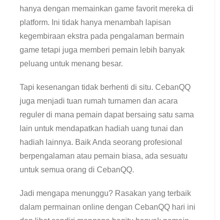
hanya dengan memainkan game favorit mereka di
platform. Ini tidak hanya menambah lapisan
kegembiraan ekstra pada pengalaman bermain
game tetapi juga memberi pemain lebih banyak
peluang untuk menang besar.
Tapi kesenangan tidak berhenti di situ. CebanQQ
juga menjadi tuan rumah turnamen dan acara
reguler di mana pemain dapat bersaing satu sama
lain untuk mendapatkan hadiah uang tunai dan
hadiah lainnya. Baik Anda seorang profesional
berpengalaman atau pemain biasa, ada sesuatu
untuk semua orang di CebanQQ.
Jadi mengapa menunggu? Rasakan yang terbaik
dalam permainan online dengan CebanQQ hari ini