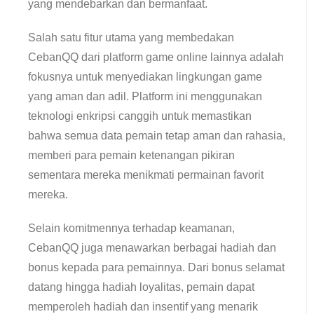
yang mendebarkan dan bermanfaat.
Salah satu fitur utama yang membedakan
CebanQQ dari platform game online lainnya adalah
fokusnya untuk menyediakan lingkungan game
yang aman dan adil. Platform ini menggunakan
teknologi enkripsi canggih untuk memastikan
bahwa semua data pemain tetap aman dan rahasia,
memberi para pemain ketenangan pikiran
sementara mereka menikmati permainan favorit
mereka.
Selain komitmennya terhadap keamanan,
CebanQQ juga menawarkan berbagai hadiah dan
bonus kepada para pemainnya. Dari bonus selamat
datang hingga hadiah loyalitas, pemain dapat
memperoleh hadiah dan insentif yang menarik