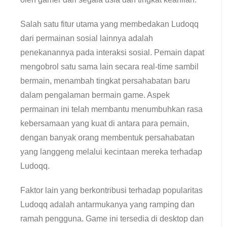
Salah satu fitur utama yang membedakan Ludoqq
dari permainan sosial lainnya adalah
penekanannya pada interaksi sosial. Pemain dapat
mengobrol satu sama lain secara real-time sambil
bermain, menambah tingkat persahabatan baru
dalam pengalaman bermain game. Aspek
permainan ini telah membantu menumbuhkan rasa
kebersamaan yang kuat di antara para pemain,
dengan banyak orang membentuk persahabatan
yang langgeng melalui kecintaan mereka terhadap
Ludoqq.
Faktor lain yang berkontribusi terhadap popularitas
Ludoqq adalah antarmukanya yang ramping dan
ramah pengguna. Game ini tersedia di desktop dan