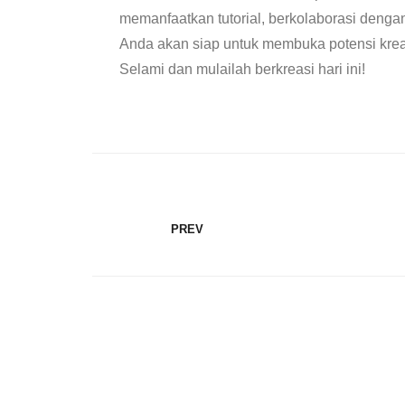
memanfaatkan tutorial, berkolaborasi dengan 
Anda akan siap untuk membuka potensi krea
Selami dan mulailah berkreasi hari ini!
PREV