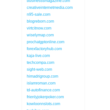
businesssmagazine.com
creativeinternetmedia.com
n95-sale.com
blogreborn.com
virtcitnow.com
wiselymap.com
prochatgptonline.com
forexfactoryhub.com
kaja-live.com
techcompa.com
sight-web.com
himadrigroup.com
islamroman.com
td-autofinance.com
frienlyjokerpoker.com
kowloonnslots.com