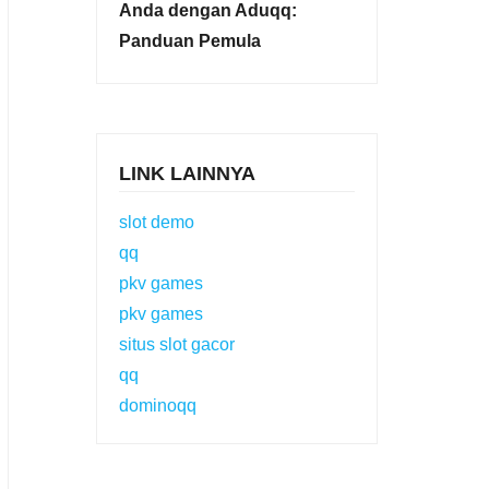
Anda dengan Aduqq:
Panduan Pemula
LINK LAINNYA
slot demo
qq
pkv games
pkv games
situs slot gacor
qq
dominoqq