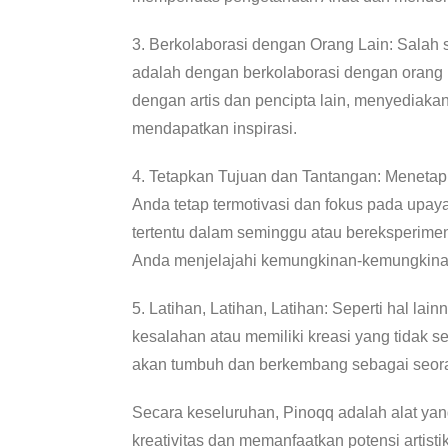
3. Berkolaborasi dengan Orang Lain: Salah s
adalah dengan berkolaborasi dengan orang
dengan artis dan pencipta lain, menyedia
mendapatkan inspirasi.
4. Tetapkan Tujuan dan Tantangan: Menetapk
Anda tetap termotivasi dan fokus pada upay
tertentu dalam seminggu atau bereksperim
Anda menjelajahi kemungkinan-kemungkina
5. Latihan, Latihan, Latihan: Seperti hal la
kesalahan atau memiliki kreasi yang tidak 
akan tumbuh dan berkembang sebagai seor
Secara keseluruhan, Pinoqq adalah alat ya
kreativitas dan memanfaatkan potensi artist