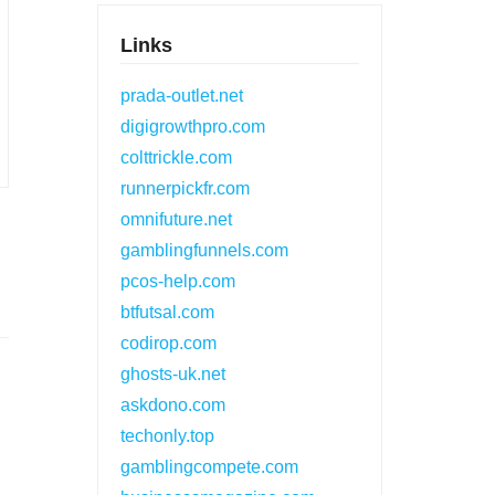
Links
prada-outlet.net
digigrowthpro.com
colttrickle.com
runnerpickfr.com
omnifuture.net
gamblingfunnels.com
pcos-help.com
btfutsal.com
codirop.com
ghosts-uk.net
askdono.com
techonly.top
gamblingcompete.com