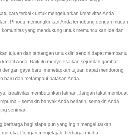
atu cara terbaik untuk mengeluarkan kreativitas Anda
 lain. Pinoqq memungkinkan Anda terhubung dengan mudah
kan komunitas yang mendukung untuk memunculkan ide dan
an tujuan dan tantangan untuk diri sendiri dapat membantu
a kreatif Anda. Baik itu menyelesaikan sejumlah gambar
en dengan gaya baru, menetapkan tujuan dapat mendorong
n baru dan melampaui batasan Anda.
innya, kreativitas membutuhkan latihan. Jangan takut membuat
sempurna – semakin banyak Anda berlatih, semakin Anda
ang seniman.
ng berharga bagi siapa pun yang ingin mengeluarkan
ik mereka. Dengan menjelajahi berbagai media,