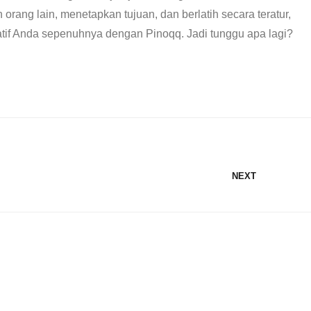
orang lain, menetapkan tujuan, dan berlatih secara teratur,
tif Anda sepenuhnya dengan Pinoqq. Jadi tunggu apa lagi?
NEXT