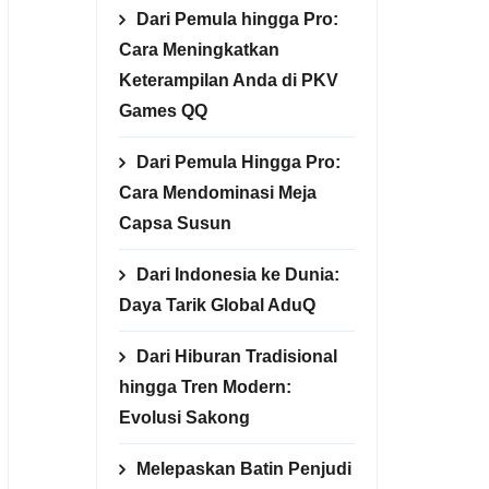
Dari Pemula hingga Pro:
Cara Meningkatkan
Keterampilan Anda di PKV
Games QQ
Dari Pemula Hingga Pro:
Cara Mendominasi Meja
Capsa Susun
Dari Indonesia ke Dunia:
Daya Tarik Global AduQ
Dari Hiburan Tradisional
hingga Tren Modern:
Evolusi Sakong
Melepaskan Batin Penjudi