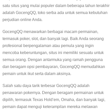
satu situs yang mulai populer dalam beberapa tahun terakhir
adalah GocengQQ, toko serba ada untuk semua kebutuhan
perjudian online Anda.
GocengQQ menawarkan berbagai macam permainan,
termasuk poker, slot, dan banyak lagi. Baik Anda seorang
profesional berpengalaman atau pemula yang ingin
mencoba keberuntungan, situs ini memiliki sesuatu untuk
semua orang. Dengan antarmuka yang ramah pengguna
dan beragam opsi pembayaran, GocengQQ memudahkan
pemain untuk ikut serta dalam aksinya.
Salah satu daya tarik terbesar GocengQQ adalah
penawaran pokernya. Dengan beragam permainan untuk
dipilih, termasuk Texas Hold’em, Omaha, dan banyak lagi,
pemain dapat menguji keterampilan mereka melawan