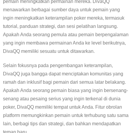
pemain meningkatkan permainan mereka. DivaQQ
menawarkan berbagai sumber daya untuk pemain yang
ingin meningkatkan keterampilan poker mereka, termasuk
tutorial, panduan strategi, dan sesi pelatihan langsung.
Apakah Anda seorang pemula atau pemain berpengalaman
yang ingin membawa permainan Anda ke level berikutnya,
DivaQQ memiliki sesuatu untuk ditawarkan.
Selain fokusnya pada pengembangan keterampilan,
DivaQQ juga bangga dapat menciptakan komunitas yang
ramah dan inklusif bagi pemain dari semua latar belakang.
Apakah Anda seorang pemain biasa yang ingin bersenang-
senang atau pesaing serius yang ingin terkenal di dunia
poker, DivaQQ memiliki tempat untuk Anda. Fitur obrolan
platform memungkinkan pemain untuk terhubung satu sama
lain, berbagi tips dan strategi, dan bahkan mendapatkan
teman baru.