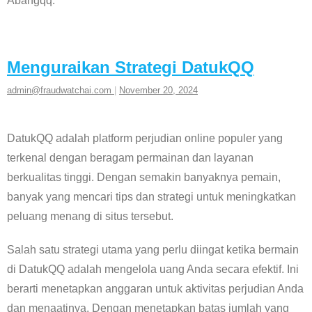
Abangqq.
Menguraikan Strategi DatukQQ
admin@fraudwatchai.com
|
November 20, 2024
DatukQQ adalah platform perjudian online populer yang
terkenal dengan beragam permainan dan layanan
berkualitas tinggi. Dengan semakin banyaknya pemain,
banyak yang mencari tips dan strategi untuk meningkatkan
peluang menang di situs tersebut.
Salah satu strategi utama yang perlu diingat ketika bermain
di DatukQQ adalah mengelola uang Anda secara efektif. Ini
berarti menetapkan anggaran untuk aktivitas perjudian Anda
dan menaatinya. Dengan menetapkan batas jumlah yang