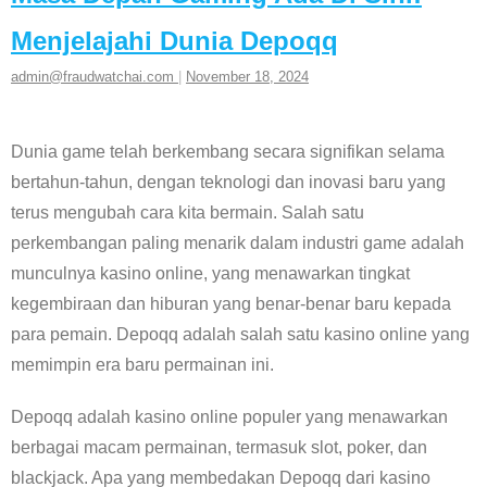
Menjelajahi Dunia Depoqq
admin@fraudwatchai.com
|
November 18, 2024
Dunia game telah berkembang secara signifikan selama
bertahun-tahun, dengan teknologi dan inovasi baru yang
terus mengubah cara kita bermain. Salah satu
perkembangan paling menarik dalam industri game adalah
munculnya kasino online, yang menawarkan tingkat
kegembiraan dan hiburan yang benar-benar baru kepada
para pemain. Depoqq adalah salah satu kasino online yang
memimpin era baru permainan ini.
Depoqq adalah kasino online populer yang menawarkan
berbagai macam permainan, termasuk slot, poker, dan
blackjack. Apa yang membedakan Depoqq dari kasino