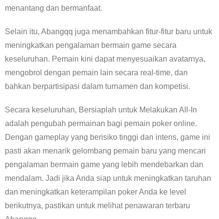
menantang dan bermanfaat.
Selain itu, Abangqq juga menambahkan fitur-fitur baru untuk
meningkatkan pengalaman bermain game secara
keseluruhan. Pemain kini dapat menyesuaikan avatarnya,
mengobrol dengan pemain lain secara real-time, dan
bahkan berpartisipasi dalam turnamen dan kompetisi.
Secara keseluruhan, Bersiaplah untuk Melakukan All-In
adalah pengubah permainan bagi pemain poker online.
Dengan gameplay yang berisiko tinggi dan intens, game ini
pasti akan menarik gelombang pemain baru yang mencari
pengalaman bermain game yang lebih mendebarkan dan
mendalam. Jadi jika Anda siap untuk meningkatkan taruhan
dan meningkatkan keterampilan poker Anda ke level
berikutnya, pastikan untuk melihat penawaran terbaru