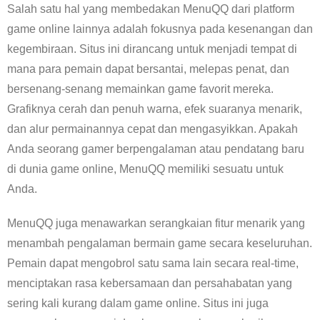
Salah satu hal yang membedakan MenuQQ dari platform
game online lainnya adalah fokusnya pada kesenangan dan
kegembiraan. Situs ini dirancang untuk menjadi tempat di
mana para pemain dapat bersantai, melepas penat, dan
bersenang-senang memainkan game favorit mereka.
Grafiknya cerah dan penuh warna, efek suaranya menarik,
dan alur permainannya cepat dan mengasyikkan. Apakah
Anda seorang gamer berpengalaman atau pendatang baru
di dunia game online, MenuQQ memiliki sesuatu untuk
Anda.
MenuQQ juga menawarkan serangkaian fitur menarik yang
menambah pengalaman bermain game secara keseluruhan.
Pemain dapat mengobrol satu sama lain secara real-time,
menciptakan rasa kebersamaan dan persahabatan yang
sering kali kurang dalam game online. Situs ini juga