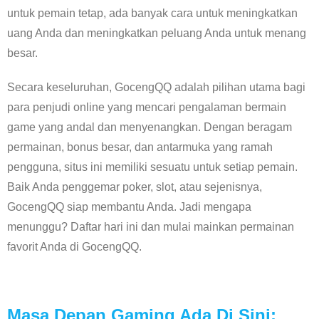
untuk pemain tetap, ada banyak cara untuk meningkatkan
uang Anda dan meningkatkan peluang Anda untuk menang
besar.
Secara keseluruhan, GocengQQ adalah pilihan utama bagi
para penjudi online yang mencari pengalaman bermain
game yang andal dan menyenangkan. Dengan beragam
permainan, bonus besar, dan antarmuka yang ramah
pengguna, situs ini memiliki sesuatu untuk setiap pemain.
Baik Anda penggemar poker, slot, atau sejenisnya,
GocengQQ siap membantu Anda. Jadi mengapa
menunggu? Daftar hari ini dan mulai mainkan permainan
favorit Anda di GocengQQ.
Masa Depan Gaming Ada Di Sini: