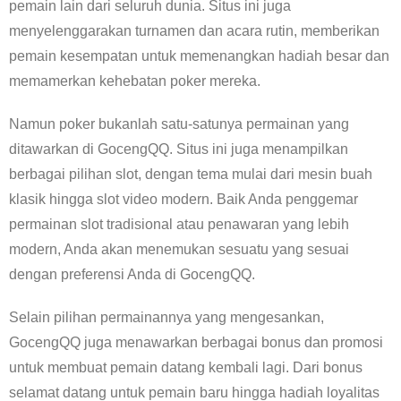
pemain lain dari seluruh dunia. Situs ini juga
menyelenggarakan turnamen dan acara rutin, memberikan
pemain kesempatan untuk memenangkan hadiah besar dan
memamerkan kehebatan poker mereka.
Namun poker bukanlah satu-satunya permainan yang
ditawarkan di GocengQQ. Situs ini juga menampilkan
berbagai pilihan slot, dengan tema mulai dari mesin buah
klasik hingga slot video modern. Baik Anda penggemar
permainan slot tradisional atau penawaran yang lebih
modern, Anda akan menemukan sesuatu yang sesuai
dengan preferensi Anda di GocengQQ.
Selain pilihan permainannya yang mengesankan,
GocengQQ juga menawarkan berbagai bonus dan promosi
untuk membuat pemain datang kembali lagi. Dari bonus
selamat datang untuk pemain baru hingga hadiah loyalitas