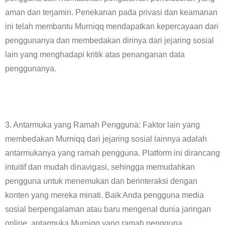
aman dan terjamin. Penekanan pada privasi dan keamanan
ini telah membantu Murniqq mendapatkan kepercayaan dari
penggunanya dan membedakan dirinya dari jejaring sosial
lain yang menghadapi kritik atas penanganan data
penggunanya.
3. Antarmuka yang Ramah Pengguna: Faktor lain yang
membedakan Murniqq dari jejaring sosial lainnya adalah
antarmukanya yang ramah pengguna. Platform ini dirancang
intuitif dan mudah dinavigasi, sehingga memudahkan
pengguna untuk menemukan dan berinteraksi dengan
konten yang mereka minati. Baik Anda pengguna media
sosial berpengalaman atau baru mengenal dunia jaringan
online, antarmuka Murniqq yang ramah pengguna