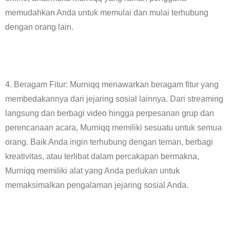
memudahkan Anda untuk memulai dan mulai terhubung
dengan orang lain.
4. Beragam Fitur: Murniqq menawarkan beragam fitur yang
membedakannya dari jejaring sosial lainnya. Dari streaming
langsung dan berbagi video hingga perpesanan grup dan
perencanaan acara, Murniqq memiliki sesuatu untuk semua
orang. Baik Anda ingin terhubung dengan teman, berbagi
kreativitas, atau terlibat dalam percakapan bermakna,
Murniqq memiliki alat yang Anda perlukan untuk
memaksimalkan pengalaman jejaring sosial Anda.